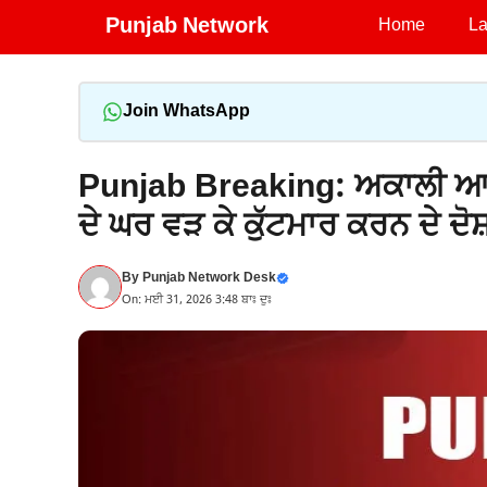
Skip
Punjab Network
Home
La
to
content
Join WhatsApp
Punjab Breaking: ਅਕਾਲੀ ਆਗੂ
ਦੇ ਘਰ ਵੜ ਕੇ ਕੁੱਟਮਾਰ ਕਰਨ ਦੇ ਦੋਸ
By
Punjab Network Desk
On: ਮਈ 31, 2026 3:48 ਬਾਃ ਦੁਃ