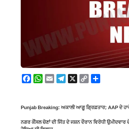
F
W
E
T
X
C
S
a
h
m
el
o
h
c
at
ail
e
p
ar
e
s
gr
y
e
Punjab Breaking: ਅਕਾਲੀ ਆਗੂ ਗ੍ਰਿਫ਼ਤਾਰ; AAP ਦੇ ਹਾਰੇ
b
A
a
Li
o
p
m
n
ਨਗਰ ਕੌਂਸਲ ਚੋਣਾਂ ਦੀ ਜਿੱਤ ਦੇ ਜਸ਼ਨ ਦੌਰਾਨ ਵਿਰੋਧੀ ਉਮੀਦਵਾਰ 