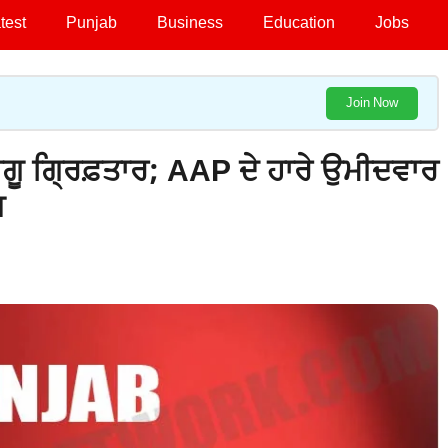
test
Punjab
Business
Education
Jobs
Join Now
 ਗ੍ਰਿਫ਼ਤਾਰ; AAP ਦੇ ਹਾਰੇ ਉਮੀਦਵਾਰ
਼