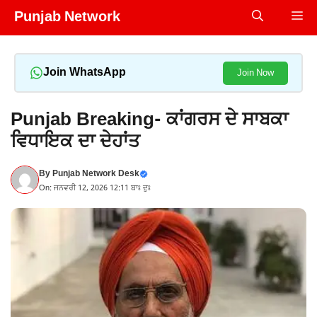
Skip
Punjab Network
Me
to
content
Join WhatsApp
Join Now
Punjab Breaking- ਕਾਂਗਰਸ ਦੇ ਸਾਬਕਾ
ਵਿਧਾਇਕ ਦਾ ਦੇਹਾਂਤ
By
Punjab Network Desk
On: ਜਨਵਰੀ 12, 2026 12:11 ਬਾਃ ਦੁਃ