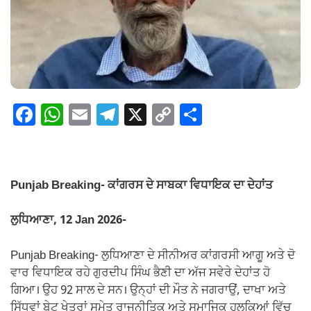
F
W
E
T
X
C
S
a
h
m
el
o
h
c
at
ail
e
p
ar
e
s
gr
y
e
Punjab Breaking- ਕਾਂਗਰਸ ਦੇ ਸਾਬਕਾ ਵਿਧਾਇਕ ਦਾ ਦੇਹਾਂਤ
b
A
a
Li
o
p
m
n
ਲੁਧਿਆਣਾ, 12 Jan 2026-
o
p
k
Punjab Breaking- ਲੁਧਿਆਣਾ ਦੇ ਸੀਨੀਅਰ ਕਾਂਗਰਸੀ ਆਗੂ ਅਤੇ ਦੋ
k
ਵਾਰ ਵਿਧਾਇਕ ਰਹੇ ਗੁਰਦੀਪ ਸਿੰਘ ਭੈਣੀ ਦਾ ਅੱਜ ਸਵੇਰੇ ਦੇਹਾਂਤ ਹੋ
ਗਿਆ। ਉਹ 92 ਸਾਲ ਦੇ ਸਨ। ਉਨ੍ਹਾਂ ਦੀ ਮੌਤ ਨੇ ਜਗਰਾਉਂ, ਦਾਖਾ ਅਤੇ
ਸਿੱਧਵਾਂ ਬੇਟ ਖੇਤਰਾਂ ਸਮੇਤ ਰਾਜਨੀਤਿਕ ਅਤੇ ਸਮਾਜਿਕ ਹਲਕਿਆਂ ਵਿੱਚ