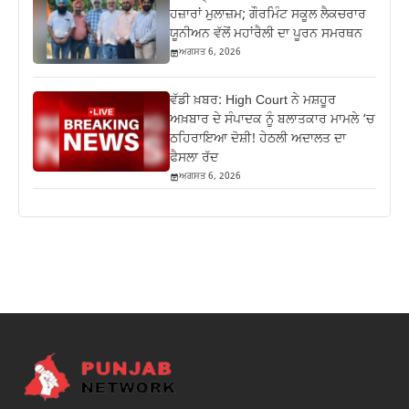
ਹਜ਼ਾਰਾਂ ਮੁਲਾਜ਼ਮ; ਗੌਰਮਿੰਟ ਸਕੂਲ ਲੈਕਚਰਾਰ
ਯੂਨੀਅਨ ਵੱਲੋਂ ਮਹਾਂਰੈਲੀ ਦਾ ਪੂਰਨ ਸਮਰਥਨ
ਅਗਸਤ 6, 2026
ਵੱਡੀ ਖ਼ਬਰ: High Court ਨੇ ਮਸ਼ਹੂਰ
ਅਖ਼ਬਾਰ ਦੇ ਸੰਪਾਦਕ ਨੂੰ ਬਲਾਤਕਾਰ ਮਾਮਲੇ ‘ਚ
ਠਹਿਰਾਇਆ ਦੋਸ਼ੀ! ਹੇਠਲੀ ਅਦਾਲਤ ਦਾ
ਫੈਸਲਾ ਰੱਦ
ਅਗਸਤ 6, 2026