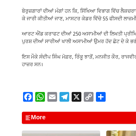
ਬੇਰੁਜ਼ਗਾਰਾਂ ਦੀਆਂ ਮੰਗਾਂ ਹਨ ਕਿ, ਸਿੱਖਿਆ ਵਿਭਾਗ ਵਿੱਚ ਲੈ
ਕੇ ਜਾਰੀ ਕੀਤੀਆਂ ਜਾਣ, ਮਾਸਟਰ ਕੇਡਰ ਵਿੱਚੋ 55 ਫੀਸਦੀ ਲਾਜ਼ਮੀ 
ਆਰਟ ਐਂਡ ਕਰਾਫਟ ਦੀਆਂ 250 ਅਸਾਮੀਆਂ ਦੀ ਲਿਖਤੀ ਪ੍ਰੀਖਿ
ਪੁਰਸ਼ ਦੀਆਂ ਸਾਰੀਆਂ ਖਾਲੀ ਅਸਾਮੀਆਂ ਉਮਰ ਹੱਦ ਛੋਟ ਦੇ ਕੇ ਭ
ਇਸ ਮੌਕੇ ਸੰਦੀਪ ਸਿੰਘ ਮੋਫ਼ਰ, ਰਿੰਕੂ ਝਾੜੋਂ, ਮਨਜੀਤ ਕੌਰ, ਰਾ
ਹਾਜ਼ਰ ਸਨ।
F
W
E
T
X
C
S
a
h
m
el
o
h
c
at
ail
e
p
ar
More
e
s
gr
y
e
b
A
a
Li