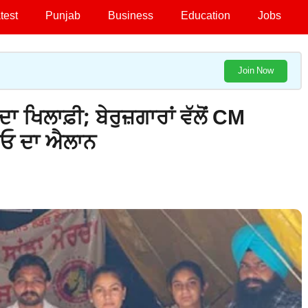
test
Punjab
Business
Education
Jobs
Join Now
ਾ ਖਿਲਾਫ਼ੀ; ਬੇਰੁਜ਼ਗਾਰਾਂ ਵੱਲੋਂ CM
ਾਓ ਦਾ ਐਲਾਨ