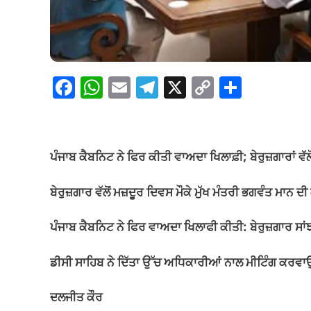
F
W
E
T
X
C
S
a
h
m
el
o
h
c
at
ail
e
p
ar
e
s
gr
y
e
ਪੰਜਾਬ ਕੈਬਨਿਟ ਨੇ ਫਿਰ ਕੀਤੀ ਵਾਅਦਾ ਖਿਲਾਫ਼ੀ; ਬੇਰੁਜ਼ਗਾਰਾਂ 
b
A
a
Li
o
p
m
n
ਬੇਰੁਜ਼ਗਾਰ ਵੱਲੋਂ ਮਜ਼ਦੂਰ ਦਿਵਸ ਮੌਕੇ ਮੁੱਖ ਮੰਤਰੀ ਭਗਵੰਤ ਮਾਨ 
o
p
k
ਪੰਜਾਬ ਕੈਬਨਿਟ ਨੇ ਫਿਰ ਵਾਅਦਾ ਖਿਲਾਫੀ ਕੀਤੀ: ਬੇਰੁਜ਼ਗਾਰ ਸਾਂ
k
ਡੀਸੀ ਸਾਹਿਬ ਨੇ ਦਿੱਤਾ ਉੱਚ ਅਧਿਕਾਰੀਆਂ ਨਾਲ ਮੀਟਿੰਗ ਕਰਵਾ
ਦਲਜੀਤ ਕੌਰ