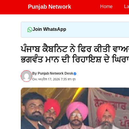
Skip
Punjab Network
Home
La
to
content
Join WhatsApp
ਪੰਜਾਬ ਕੈਬਨਿਟ ਨੇ ਫਿਰ ਕੀਤੀ ਵਾਅਦ
ਭਗਵੰਤ ਮਾਨ ਦੀ ਰਿਹਾਇਸ਼ ਦੇ ਘਿਰ
By
Punjab Network Desk
On: ਅਪ੍ਰੈਲ 17, 2026 7:35 ਬਾਃ ਦੁਃ