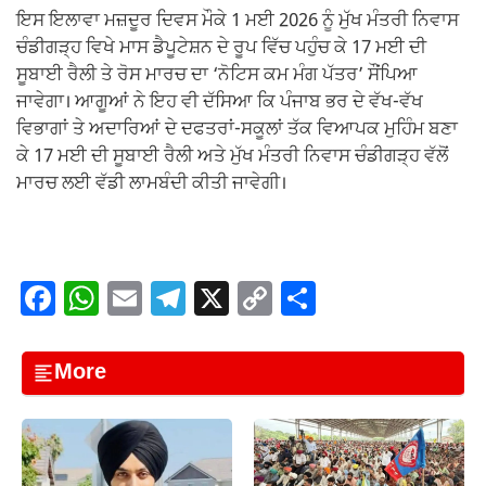
ਇਸ ਇਲਾਵਾ ਮਜ਼ਦੂਰ ਦਿਵਸ ਮੌਕੇ 1 ਮਈ 2026 ਨੂੰ ਮੁੱਖ ਮੰਤਰੀ ਨਿਵਾਸ
ਚੰਡੀਗੜ੍ਹ ਵਿਖੇ ਮਾਸ ਡੈਪੂਟੇਸ਼ਨ ਦੇ ਰੂਪ ਵਿੱਚ ਪਹੁੰਚ ਕੇ 17 ਮਈ ਦੀ
ਸੂਬਾਈ ਰੈਲੀ ਤੇ ਰੋਸ ਮਾਰਚ ਦਾ ‘ਨੋਟਿਸ ਕਮ ਮੰਗ ਪੱਤਰ’ ਸੌਂਪਿਆ
ਜਾਵੇਗਾ। ਆਗੂਆਂ ਨੇ ਇਹ ਵੀ ਦੱਸਿਆ ਕਿ ਪੰਜਾਬ ਭਰ ਦੇ ਵੱਖ-ਵੱਖ
ਵਿਭਾਗਾਂ ਤੇ ਅਦਾਰਿਆਂ ਦੇ ਦਫਤਰਾਂ-ਸਕੂਲਾਂ ਤੱਕ ਵਿਆਪਕ ਮੁਹਿੰਮ ਬਣਾ
ਕੇ 17 ਮਈ ਦੀ ਸੂਬਾਈ ਰੈਲੀ ਅਤੇ ਮੁੱਖ ਮੰਤਰੀ ਨਿਵਾਸ ਚੰਡੀਗੜ੍ਹ ਵੱਲੋਂ
ਮਾਰਚ ਲਈ ਵੱਡੀ ਲਾਮਬੰਦੀ ਕੀਤੀ ਜਾਵੇਗੀ।
F
W
E
T
X
C
S
a
h
m
el
o
h
c
at
ail
e
p
ar
More
e
s
gr
y
e
b
A
a
Li
o
p
m
n