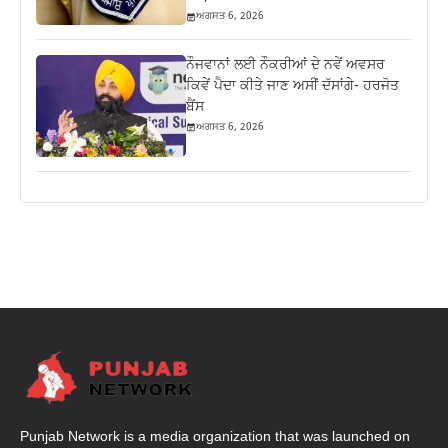
ਅਗਸਤ 6, 2026
ਨੌਜਵਾਨਾਂ ਲਈ ਨੌਕਰੀਆਂ ਦੇ ਨਵੇਂ ਅਵਸਰ
ਕਿਵੇਂ ਪੈਦਾ ਕੀਤੇ ਜਾਣ ਅਸੀਂ ਦੱਸਾਂਗੇ- ਹਰਜੋਤ
ਬੈਂਸ
ਅਗਸਤ 6, 2026
Punjab Network is a media organization that was launched on