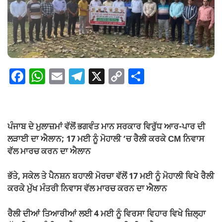
F
W
E
T
X
C
S
a
h
m
el
o
h
c
at
ail
e
p
ar
e
s
gr
y
e
ਪੰਜਾਬ ਦੇ ਮੁਲਾਜ਼ਮਾਂ ਵੱਲੋਂ ਭਗਵੰਤ ਮਾਨ ਸਰਕਾਰ ਵਿਰੁੱਧ ਆਰ-ਪਾਰ ਦੀ
b
A
a
Li
ਲੜਾਈ ਦਾ ਐਲਾਨ; 17 ਮਈ ਨੂੰ ਮੋਹਾਲੀ ‘ਚ ਰੈਲੀ ਕਰਕੇ CM ਨਿਵਾਸ
o
p
m
n
ਵੱਲ ਮਾਰਚ ਕਰਨ ਦਾ ਐਲਾਨ
o
p
k
ਭੱਤੇ, ਸਕੇਲ ਤੇ ਪੈਨਸ਼ਨ ਬਹਾਲੀ ਮੋਰਚਾ ਵੱਲੋਂ 17 ਮਈ ਨੂੰ ਮੋਹਾਲੀ ਵਿਖੇ ਰੈਲੀ
k
ਕਰਕੇ ਮੁੱਖ ਮੰਤਰੀ ਨਿਵਾਸ ਵੱਲ ਮਾਰਚ ਕਰਨ ਦਾ ਐਲਾਨ
ਰੈਲੀ ਦੀਆਂ ਤਿਆਰੀਆਂ ਲਈ 4 ਮਈ ਨੂੰ ਵਿਰਸਾ ਵਿਹਾਰ ਵਿਖੇ ਜ਼ਿਲ੍ਹਾ