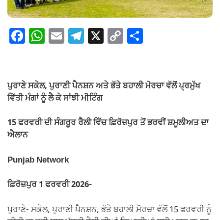
F
W
E
T
X
C
S
a
h
m
el
o
h
c
at
ail
e
p
ar
e
s
gr
y
e
ਪੁਰਾਣੇ ਸਕੇਲ, ਪੁਰਾਣੀ ਪੈਨਸ਼ਨ ਅਤੇ ਭੱਤੇ ਬਹਾਲੀ ਮੋਰਚਾ ਵੱਲੋਂ ਪ੍ਰਮੁੱਖ
b
A
a
Li
ਵਿੱਤੀ ਮੰਗਾਂ ਨੂੰ ਲੈ ਕੇ ਸਾਂਝੀ ਮੀਟਿੰਗ
o
p
m
n
15 ਫਰਵਰੀ ਦੀ ਸੰਗਰੂਰ ਰੈਲੀ ਵਿੱਚ ਫ਼ਿਰੋਜ਼ਪੁਰ ਤੋਂ ਭਰਵੀਂ ਸ਼ਮੂਲੀਅਤ ਦਾ
o
p
k
ਐਲਾਨ
k
Punjab Network
ਫ਼ਿਰੋਜ਼ਪੁਰ 1 ਫਰਵਰੀ 2026-
ਪੁਰਾਣੇ- ਸਕੇਲ, ਪੁਰਾਣੀ ਪੈਨਸ਼ਨ, ਭੱਤੇ ਬਹਾਲੀ ਮੋਰਚਾ ਵੱਲੋਂ 15 ਫਰਵਰੀ ਨੂੰ