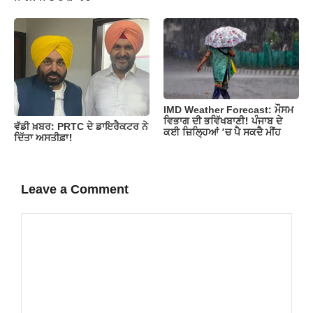
IMD Weather Forecast: ਮੌਸਮ
ਵਿਭਾਗ ਦੀ ਭਵਿੱਖਬਾਣੀ! ਪੰਜਾਬ ਦੇ
ਵੱਡੀ ਖ਼ਬਰ: PRTC ਦੇ ਡਾਇਰੈਕਟਰ ਨੇ
ਕਈ ਜ਼ਿਲ੍ਹਿਆਂ ‘ਚ ਪੈ ਸਕਦੈ ਮੀਂਹ
ਦਿੱਤਾ ਅਸਤੀਫ਼ਾ!
Leave a Comment
Comment