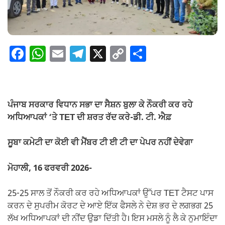
F
W
E
T
X
C
S
a
h
m
el
o
h
c
at
ail
e
p
ar
e
s
gr
y
e
ਪੰਜਾਬ ਸਰਕਾਰ ਵਿਧਾਨ ਸਭਾ ਦਾ ਸੈਸ਼ਨ ਬੁਲਾ ਕੇ ਨੌਕਰੀ ਕਰ ਰਹੇ
b
A
a
Li
ਅਧਿਆਪਕਾਂ ‘ਤੇ TET ਦੀ ਸ਼ਰਤ ਰੱਦ ਕਰੇ-ਡੀ. ਟੀ. ਐਫ਼
o
p
m
n
ਸੂਬਾ ਕਮੇਟੀ ਦਾ ਕੋਈ ਵੀ ਮੈਂਬਰ ਟੀ ਈ ਟੀ ਦਾ ਪੇਪਰ ਨਹੀਂ ਦੇਵੇਗਾ
o
p
k
k
ਮੋਹਾਲੀ, 16 ਫਰਵਰੀ 2026-
25-25 ਸਾਲ ਤੋਂ ਨੌਕਰੀ ਕਰ ਰਹੇ ਅਧਿਆਪਕਾਂ ਉੱਪਰ TET ਟੈਸਟ ਪਾਸ
ਕਰਨ ਦੇ ਸੁਪਰੀਮ ਕੋਰਟ ਦੇ ਆਏ ਇੱਕ ਫੈਸਲੇ ਨੇ ਦੇਸ਼ ਭਰ ਦੇ ਲਗਭਗ 25
ਲੱਖ ਅਧਿਆਪਕਾਂ ਦੀ ਨੀਂਦ ਉਡਾ ਦਿੱਤੀ ਹੈ। ਇਸ ਮਸਲੇ ਨੂੰ ਲੈ ਕੇ ਨੁਮਾਇੰਦਾ