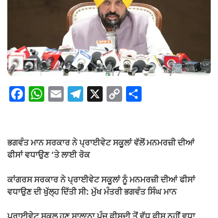
F
W
E
T
X
C
S
a
h
m
el
o
h
c
at
ail
e
p
ar
e
s
gr
y
e
ਭਗਵੰਤ ਮਾਨ ਸਰਕਾਰ ਨੇ ਪ੍ਰਾਈਵੇਟ ਸਕੂਲਾਂ ਵੱਲੋਂ ਮਨਮਰਜ਼ੀ ਦੀਆਂ
b
A
a
Li
ਫੀਸਾਂ ਵਧਾਉਣ ‘ਤੇ ਲਾਈ ਰੋਕ
o
p
m
n
ਕਾਂਗਰਸ ਸਰਕਾਰ ਨੇ ਪ੍ਰਾਈਵੇਟ ਸਕੂਲਾਂ ਨੂੰ ਮਨਮਰਜ਼ੀ ਦੀਆਂ ਫੀਸਾਂ
o
p
k
ਵਧਾਉਣ ਦੀ ਖੁੱਲ੍ਹ ਦਿੱਤੀ ਸੀ: ਮੁੱਖ ਮੰਤਰੀ ਭਗਵੰਤ ਸਿੰਘ ਮਾਨ
k
ਪ੍ਰਾਈਵੇਟ ਸਕੂਲ ਹੁਣ ਸਾਲਾਨਾ ਪੰਜ ਫ਼ੀਸਦੀ ਤੋਂ ਵੱਧ ਫੀਸ ਨਹੀਂ ਵਧਾ