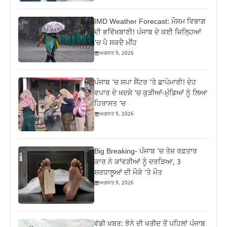
IMD Weather Forecast: ਮੌਸਮ ਵਿਭਾਗ
ਦੀ ਭਵਿੱਖਬਾਣੀ! ਪੰਜਾਬ ਦੇ ਕਈ ਜ਼ਿਲ੍ਹਿਆਂ
‘ਚ ਪੈ ਸਕਦੈ ਮੀਂਹ
ਅਗਸਤ 9, 2026
ਪੰਜਾਬ ‘ਚ ਸਪਾ ਸੈਂਟਰ ‘ਤੇ ਛਾਪੇਮਾਰੀ! ਦੇਹ
ਵਪਾਰ ਦੇ ਖ਼ਦਸ਼ੇ ‘ਚ ਕੁੜੀਆਂ-ਮੁੰਡਿਆਂ ਨੂੰ ਲਿਆ
ਹਿਰਾਸਤ ‘ਚ
ਅਗਸਤ 9, 2026
Big Breaking- ਪੰਜਾਬ ‘ਚ ਤੇਜ਼ ਰਫ਼ਤਾਰ
ਕਾਰ ਨੇ ਕਾਂਵੜੀਆਂ ਨੂੰ ਦਰੜਿਆ, 3
ਸ਼ਰਧਾਲੂਆਂ ਦੀ ਮੌਕੇ ‘ਤੇ ਮੌਤ
ਅਗਸਤ 9, 2026
ਵੱਡੀ ਖ਼ਬਰ: ਝੋਨੇ ਦੀ ਖਰੀਦ ਤੋਂ ਪਹਿਲਾਂ ਪੰਜਾਬ