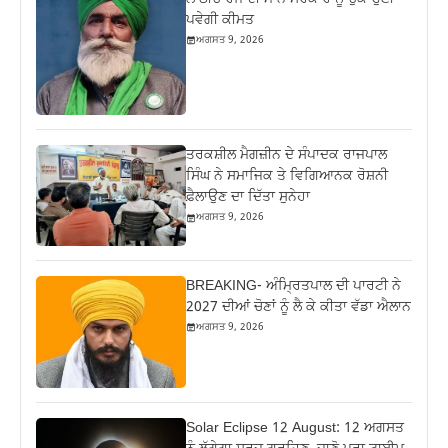
ਪਵੇਗੀ ਕੀਮਤ
ਅਗਸਤ 9, 2026
ਤਰਕਸ਼ੀਲ ਮੈਗਜ਼ੀਨ ਦੇ ਸੰਪਾਦਕ ਰਾਜਪਾਲ
ਸਿੰਘ ਨੇ ਸਮਾਜਿਕ ਤੇ ਵਿਗਿਆਨਕ ਰੋਸ਼ਨੀ
ਫ਼ੈਲਾਉਣ ਦਾ ਦਿੱਤਾ ਸੁਨੇਹਾ
ਅਗਸਤ 9, 2026
BREAKING- ਅੰਮ੍ਰਿਤਪਾਲ ਦੀ ਪਾਰਟੀ ਨੇ
2027 ਦੀਆਂ ਚੋਣਾਂ ਨੂੰ ਲੈ ਕੇ ਕੀਤਾ ਵੱਡਾ ਐਲਾਨ
ਅਗਸਤ 9, 2026
Solar Eclipse 12 August: 12 ਅਗਸਤ