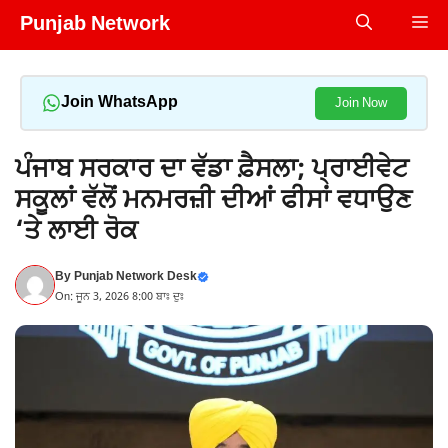
Skip
Punjab Network
Me
to
content
Join WhatsApp
Join Now
ਪੰਜਾਬ ਸਰਕਾਰ ਦਾ ਵੱਡਾ ਫ਼ੈਸਲਾ; ਪ੍ਰਾਈਵੇਟ
ਸਕੂਲਾਂ ਵੱਲੋਂ ਮਨਮਰਜ਼ੀ ਦੀਆਂ ਫੀਸਾਂ ਵਧਾਉਣ
‘ਤੇ ਲਾਈ ਰੋਕ
By
Punjab Network Desk
On: ਜੂਨ 3, 2026 8:00 ਬਾਃ ਦੁਃ