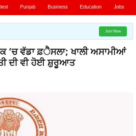
test
Punjab
Business
Education
Jobs
Join Now
 ਹੱਕ ‘ਚ ਵੱਡਾ ਫ਼ੈਸਲਾ; ਖਾਲੀ ਅਸਾਮੀਆਂ
ਰਤੀ ਦੀ ਵੀ ਹੋਈ ਸ਼ੁਰੂਆਤ