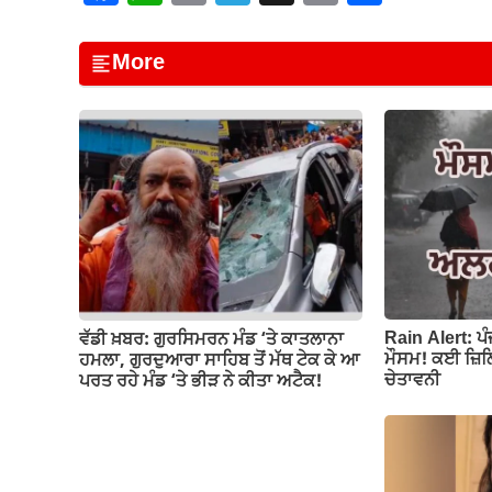
a
h
m
el
o
h
c
at
ail
e
p
ar
More
e
s
gr
y
e
b
A
a
Li
o
p
m
n
o
p
k
k
Rain Alert: ਪ
ਵੱਡੀ ਖ਼ਬਰ: ਗੁਰਸਿਮਰਨ ਮੰਡ ‘ਤੇ ਕਾਤਲਾਨਾ
ਮੌਸਮ! ਕਈ ਜ਼ਿਲ੍
ਹਮਲਾ, ਗੁਰਦੁਆਰਾ ਸਾਹਿਬ ਤੋਂ ਮੱਥ ਟੇਕ ਕੇ ਆ
ਚੇਤਾਵਨੀ
ਪਰਤ ਰਹੇ ਮੰਡ ‘ਤੇ ਭੀੜ ਨੇ ਕੀਤਾ ਅਟੈਕ!