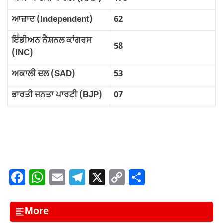
ਆਜ਼ਾਦ (Independent)
62
ਇੰਡੀਅਨ ਨੈਸ਼ਨਲ ਕਾਂਗਰਸ
58
(INC)
ਅਕਾਲੀ ਦਲ (SAD)
53
ਭਾਰਤੀ ਜਨਤਾ ਪਾਰਟੀ (BJP)
07
F
W
E
T
X
C
S
a
h
m
el
o
h
c
at
ail
e
p
ar
More