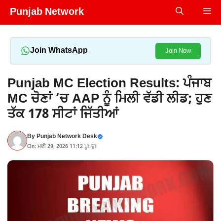
Skip
Punjab Network
Me
to
content
Join WhatsApp
Join Now
Punjab MC Election Results: ਪੰਜਾਬ
MC ਚੋਣਾਂ ‘ਚ AAP ਨੂੰ ਮਿਲੀ ਵੱਡੀ ਲੀਡ; ਹੁਣ
ਤੱਕ 178 ਸੀਟਾਂ ਜਿੱਤੀਆਂ
By
Punjab Network Desk
On: ਮਈ 29, 2026 11:12 ਪੂਃ ਦੁਃ