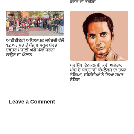
ਕਰਨ ਦਾ ਤਰੀਕਾ
ਆਈਈਏਟੀ ਅਧਿਆਪਕ ਜਥੇਬੰਦੀ ਵੱਲੋਂ
12 ਅਗਸਤ ਤੋਂ ਪੰਜਾਬ ਸਕੂਲ ਬੋਰਡ
ਦਫਤਰ ਮੋਹਾਲੀ ਅੱਗੇ ਪੱਕਾ ਧਰਨਾ
ਲਾਉਣ ਦਾ ਐਲਾਨ
ਪ੍ਰਸਿੱਧ ਇਨਕਲਾਬੀ ਕਵੀ ਅਵਤਾਰ
ਪਾਸ਼ ਦੇ ਯਾਦਗਾਰੀ ਕੰਪਲੈਕਸ ਦਾ ਤਾਲਾ
ਤੋੜਿਆ, ਜਥੇਬੰਦੀਆਂ ਨੇ ਲਿਆ ਸਖ਼ਤ
ਨੋਟਿਸ
Leave a Comment
Comment