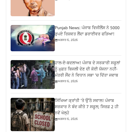
Punjab News: ਪੰਜਾਬ ਵਿਜੀਲੈਂਸ ਨੇ 5000
ਰੁਪਏ ਰਿਸ਼ਵਤ ਲੈਂਦਾ ਡਰਾਈਵਰ ਫੜਿਆ!
ਅਗਸਤ 6, 2026
ਹਾਲ-ਏ-ਬਦਲਾਅ! ਪੰਜਾਬ ਦੇ ਸਰਕਾਰੀ ਸਕੂਲਾਂ
ਨੂੰ ਮੁਫ਼ਤ ਬਿਜਲੀ ਦੇਣ ਦੀ ਕੋਈ ਯੋਜਨਾ ਨਹੀਂ-
ਮੰਤਰੀ ਸੌਂਦ ਨੇ ਵਿਧਾਨ ਸਭਾ ‘ਚ ਦਿੱਤਾ ਜਵਾਬ
ਅਗਸਤ 6, 2026
ਸਿੱਖਿਆ ਕ੍ਰਾਂਤੀ ‘ਤੇ ਉੱਠੇ ਸਵਾਲ! ਪੰਜਾਬ
ਸਰਕਾਰ ਨੇ ਬੰਦ ਕੀਤੇ 7 ਸਕੂਲ; ਸਿਰਫ਼ 2 ਹੀ
ਨਵੇਂ ਖੋਲ੍ਹੇ
ਅਗਸਤ 6, 2026