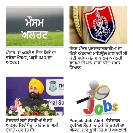
e
s
gr
y
e
b
A
a
Li
o
p
m
n
o
p
k
k
ਜੰਤਰ-ਮੰਤਰ ਪ੍ਰਦਰਸ਼ਨਕਾਰੀਆਂ ਦਾ
ਪੰਜਾਬ ‘ਚ ਅਗਲੇ 5 ਦਿਨ ਕਿਵੇਂ ਦਾ
ਕਿਸੇ ਅੱਤਵਾਦੀ ਮਾਡਿਊਲ ਨਾਲ ਨਹੀਂ ਸੀ
ਰਹੇਗਾ ਮੌਸਮ?, ਪੜ੍ਹੋ IMD ਦਾ
ਕੋਈ ਸਬੰਧ- ਪੰਜਾਬ ਪੁਲਿਸ ਨੇ ਖੋਲ੍ਹੀ
ਅਲਰਟ!
ਭਾਜਪਾ ਦੀ ਪੋਲ, ਜਾਰੀ ਕੀਤਾ ਸਖ਼ਤ
ਬਿਆਨ
ਨੌਜਵਾਨਾਂ ਲਈ ਨੌਕਰੀਆਂ ਦੇ ਨਵੇਂ
Punjab Job Alert: ਵੋਕੇਸ਼ਨਲ
ਅਵਸਰ ਕਿਵੇਂ ਪੈਦਾ ਕੀਤੇ ਜਾਣ ਅਸੀਂ
ਟ੍ਰੇਨਿੰਗ ਸੈਂਟਰ ‘ਚ ਠੇਕੇ ‘ਤੇ ਭਰਤੀ ਦਾ
ਦੱਸਾਂਗੇ- ਹਰਜੋਤ ਬੈਂਸ
ਐਲਾਨ, ਜਾਣੋ ਪੂਰੀ ਯੋਗਤਾ ਤੇ ਅਪਲਾਈ