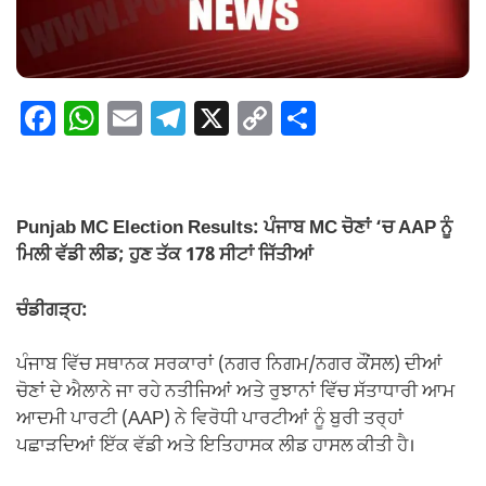
F
W
E
T
X
C
S
a
h
m
el
o
h
c
at
ail
e
p
ar
e
s
gr
y
e
Punjab MC Election Results: ਪੰਜਾਬ MC ਚੋਣਾਂ ‘ਚ AAP ਨੂੰ
b
A
a
Li
ਮਿਲੀ ਵੱਡੀ ਲੀਡ; ਹੁਣ ਤੱਕ 178 ਸੀਟਾਂ ਜਿੱਤੀਆਂ
o
p
m
n
ਚੰਡੀਗੜ੍ਹ:
o
p
k
k
ਪੰਜਾਬ ਵਿੱਚ ਸਥਾਨਕ ਸਰਕਾਰਾਂ (ਨਗਰ ਨਿਗਮ/ਨਗਰ ਕੌਂਸਲ) ਦੀਆਂ
ਚੋਣਾਂ ਦੇ ਐਲਾਨੇ ਜਾ ਰਹੇ ਨਤੀਜਿਆਂ ਅਤੇ ਰੁਝਾਨਾਂ ਵਿੱਚ ਸੱਤਾਧਾਰੀ ਆਮ
ਆਦਮੀ ਪਾਰਟੀ (AAP) ਨੇ ਵਿਰੋਧੀ ਪਾਰਟੀਆਂ ਨੂੰ ਬੁਰੀ ਤਰ੍ਹਾਂ
ਪਛਾੜਦਿਆਂ ਇੱਕ ਵੱਡੀ ਅਤੇ ਇਤਿਹਾਸਕ ਲੀਡ ਹਾਸਲ ਕੀਤੀ ਹੈ।