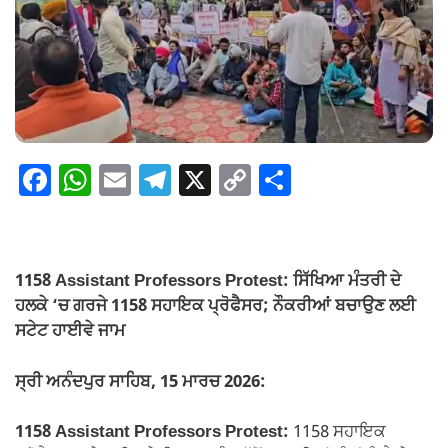
F
W
E
T
X
C
S
a
h
m
el
o
h
c
at
ail
e
p
ar
e
s
gr
y
e
1158 Assistant Professors Protest: ਸਿੱਖਿਆ ਮੰਤਰੀ ਦੇ
b
A
a
Li
ਹਲਕੇ ‘ਚ ਗਰਜੇ 1158 ਸਹਾਇਕ ਪ੍ਰੋਫੈਸਰ; ਨੌਕਰੀਆਂ ਬਚਾਉਣ ਲਈ
o
p
m
n
ਸਟੇਟ ਹਾਈਵੇ ਜਾਮ
o
p
k
ਸ੍ਰੀ ਅਨੰਦਪੁਰ ਸਾਹਿਬ, 15 ਮਾਰਚ 2026:
k
1158 Assistant Professors Protest:
1158 ਸਹਾਇਕ