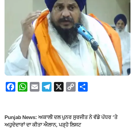
F
W
E
T
X
C
S
a
h
m
el
o
h
c
at
ail
e
p
ar
e
s
gr
y
e
Punjab News: ਅਕਾਲੀ ਦਲ ਪੁਨਰ ਸੁਰਜੀਤ ਨੇ ਵੱਡੇ ਪੱਧਰ ‘ਤੇ
b
A
a
Li
ਅਹੁਦੇਦਾਰਾਂ ਦਾ ਕੀਤਾ ਐਲਾਨ, ਪੜ੍ਹੋ ਲਿਸਟ