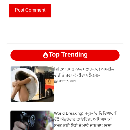
Top Trending
ਵਿਦਿਆਰਥਣ ਨਾਲ ਬਲਾਤਕਾਰ! ਅਸ਼ਲੀਲ
ਵੀਡੀਓ ਬਣਾ ਕੇ ਕੀਤਾ ਬਲੈਕਮੇਲ
ਅਗਸਤ 7, 2026
World Breaking: ਸਕੂਲ ‘ਚ ਵਿਦਿਆਰਥੀ
ਵੱਲੋਂ ਅੰਨ੍ਹੇਵਾਹ ਫਾਇਰਿੰਗ, ਅਧਿਆਪਕਾਂ
ਸਮੇਤ ਕਈ ਲੋਕਾਂ ਦੇ ਮਾਰੇ ਜਾਣ ਦਾ ਖ਼ਦਸ਼ਾ