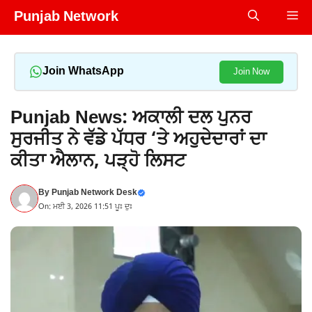
Skip
Punjab Network
Me
to
content
Join WhatsApp
Join Now
Punjab News: ਅਕਾਲੀ ਦਲ ਪੁਨਰ
ਸੁਰਜੀਤ ਨੇ ਵੱਡੇ ਪੱਧਰ ‘ਤੇ ਅਹੁਦੇਦਾਰਾਂ ਦਾ
ਕੀਤਾ ਐਲਾਨ, ਪੜ੍ਹੋ ਲਿਸਟ
By
Punjab Network Desk
On: ਮਈ 3, 2026 11:51 ਪੂਃ ਦੁਃ