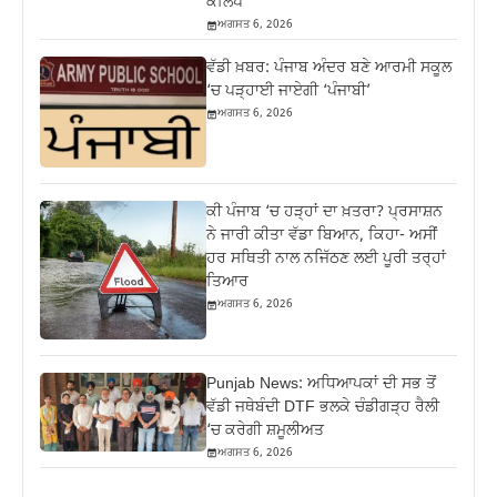
ਕਲਿੱਪ
ਅਗਸਤ 6, 2026
ਵੱਡੀ ਖ਼ਬਰ: ਪੰਜਾਬ ਅੰਦਰ ਬਣੇ ਆਰਮੀ ਸਕੂਲ
‘ਚ ਪੜ੍ਹਾਈ ਜਾਏਗੀ ‘ਪੰਜਾਬੀ’
ਅਗਸਤ 6, 2026
ਕੀ ਪੰਜਾਬ ‘ਚ ਹੜ੍ਹਾਂ ਦਾ ਖ਼ਤਰਾ? ਪ੍ਰਸਾਸ਼ਨ
ਨੇ ਜਾਰੀ ਕੀਤਾ ਵੱਡਾ ਬਿਆਨ, ਕਿਹਾ- ਅਸੀਂ
ਹਰ ਸਥਿਤੀ ਨਾਲ ਨਜਿੱਠਣ ਲਈ ਪੂਰੀ ਤਰ੍ਹਾਂ
ਤਿਆਰ
ਅਗਸਤ 6, 2026
Punjab News: ਅਧਿਆਪਕਾਂ ਦੀ ਸਭ ਤੋਂ
ਵੱਡੀ ਜਥੇਬੰਦੀ DTF ਭਲਕੇ ਚੰਡੀਗੜ੍ਹ ਰੈਲੀ
‘ਚ ਕਰੇਗੀ ਸ਼ਮੂਲੀਅਤ
ਅਗਸਤ 6, 2026