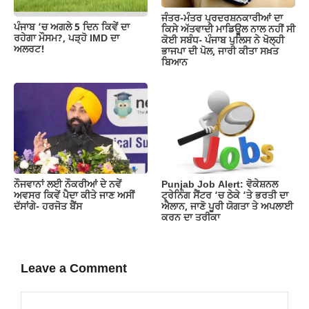
ਜੰਤਰ-ਮੰਤਰ ਪ੍ਰਦਰਸ਼ਨਕਾਰੀਆਂ ਦਾ
ਪੰਜਾਬ ‘ਚ ਅਗਲੇ 5 ਦਿਨ ਕਿਵੇਂ ਦਾ
ਕਿਸੇ ਅੱਤਵਾਦੀ ਮਾਡਿਊਲ ਨਾਲ ਨਹੀਂ ਸੀ
ਰਹੇਗਾ ਮੌਸਮ?, ਪੜ੍ਹੋ IMD ਦਾ
ਕੋਈ ਸਬੰਧ- ਪੰਜਾਬ ਪੁਲਿਸ ਨੇ ਖੋਲ੍ਹੀ
ਅਲਰਟ!
ਭਾਜਪਾ ਦੀ ਪੋਲ, ਜਾਰੀ ਕੀਤਾ ਸਖ਼ਤ
ਬਿਆਨ
ਨੌਜਵਾਨਾਂ ਲਈ ਨੌਕਰੀਆਂ ਦੇ ਨਵੇਂ
Punjab Job Alert: ਵੋਕੇਸ਼ਨਲ
ਅਵਸਰ ਕਿਵੇਂ ਪੈਦਾ ਕੀਤੇ ਜਾਣ ਅਸੀਂ
ਟ੍ਰੇਨਿੰਗ ਸੈਂਟਰ ‘ਚ ਠੇਕੇ ‘ਤੇ ਭਰਤੀ ਦਾ
ਦੱਸਾਂਗੇ- ਹਰਜੋਤ ਬੈਂਸ
ਐਲਾਨ, ਜਾਣੋ ਪੂਰੀ ਯੋਗਤਾ ਤੇ ਅਪਲਾਈ
ਕਰਨ ਦਾ ਤਰੀਕਾ
Leave a Comment
Comment