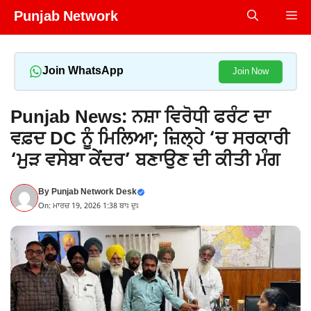
Skip
Punjab Network
Me
to
content
Join WhatsApp
Join Now
Punjab News: ਨਸ਼ਾ ਵਿਰੋਧੀ ਫਰੰਟ ਦਾ
ਵਫ਼ਦ DC ਨੂੰ ਮਿਲਿਆ; ਜ਼ਿਲ੍ਹੇ ‘ਚ ਸਰਕਾਰੀ
‘ਮੁੜ ਵਸੇਬਾ ਕੇਂਦਰ’ ਬਣਾਉਣ ਦੀ ਕੀਤੀ ਮੰਗ
By
Punjab Network Desk
On: ਮਾਰਚ 19, 2026 1:38 ਬਾਃ ਦੁਃ