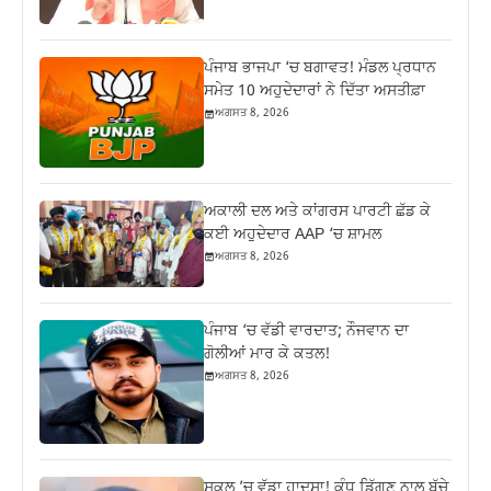
ਪੰਜਾਬ ਭਾਜਪਾ ‘ਚ ਬਗਾਵਤ! ਮੰਡਲ ਪ੍ਰਧਾਨ
ਸਮੇਤ 10 ਅਹੁਦੇਦਾਰਾਂ ਨੇ ਦਿੱਤਾ ਅਸਤੀਫ਼ਾ
ਅਗਸਤ 8, 2026
ਅਕਾਲੀ ਦਲ ਅਤੇ ਕਾਂਗਰਸ ਪਾਰਟੀ ਛੱਡ ਕੇ
ਕਈ ਅਹੁਦੇਦਾਰ AAP ‘ਚ ਸ਼ਾਮਲ
ਅਗਸਤ 8, 2026
ਪੰਜਾਬ ‘ਚ ਵੱਡੀ ਵਾਰਦਾਤ; ਨੌਜਵਾਨ ਦਾ
ਗੋਲੀਆਂ ਮਾਰ ਕੇ ਕਤਲ!
ਅਗਸਤ 8, 2026
ਸਕੂਲ ’ਚ ਵੱਡਾ ਹਾਦਸਾ! ਕੰਧ ਡਿੱਗਣ ਨਾਲ ਬੱਚੇ