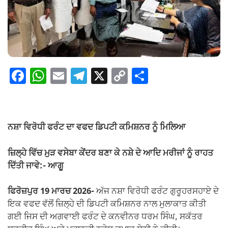
F
W
E
T
X
C
S
a
h
m
el
o
h
c
at
ail
e
p
ar
e
s
gr
y
e
ਨਸ਼ਾ ਵਿਰੋਧੀ ਫਰੰਟ ਦਾ ਵਫਦ ਡਿਪਟੀ ਕਮਿਸ਼ਨਰ ਨੂੰ ਮਿਲਿਆ
b
A
a
Li
o
p
m
n
ਜ਼ਿਲ੍ਹੇ ਵਿੱਚ ਮੁੜ ਵਸੇਬਾ ਕੇਂਦਰ ਬਣਾ ਕੇ ਨਸ਼ੇ ਦੇ ਆਦਿ ਮਰੀਜਾਂ ਨੂੰ ਰਾਹਤ
ਦਿੱਤੀ ਜਾਵੇ:- ਆਗੂ
o
p
k
k
ਫਿਰੋਜ਼ਪੁਰ 19 ਮਾਰਚ 2026-
ਅੱਜ ਨਸ਼ਾ ਵਿਰੋਧੀ ਫਰੰਟ ਗੁਰੂਹਰਸਹਾਏ ਦੇ
ਇਕ ਵਫਦ ਵੱਲੋਂ ਜ਼ਿਲ੍ਹੇ ਦੀ ਡਿਪਟੀ ਕਮਿਸ਼ਨਰ ਨਾਲ ਮੁਲਾਕਾਤ ਕੀਤੀ
ਗਈ ਜਿਸ ਦੀ ਅਗਵਾਈ ਫਰੰਟ ਦੇ ਕਨਵੀਨਰ ਧਰਮ ਸਿੰਘ, ਸਕੱਤਰ