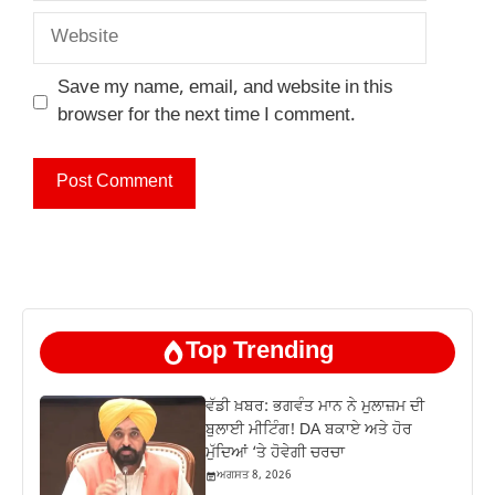
Website
Save my name, email, and website in this
browser for the next time I comment.
Top Trending
ਵੱਡੀ ਖ਼ਬਰ: ਭਗਵੰਤ ਮਾਨ ਨੇ ਮੁਲਾਜ਼ਮ ਦੀ
ਬੁਲਾਈ ਮੀਟਿੰਗ! DA ਬਕਾਏ ਅਤੇ ਹੋਰ
ਮੁੱਦਿਆਂ ‘ਤੇ ਹੋਵੇਗੀ ਚਰਚਾ
ਅਗਸਤ 8, 2026