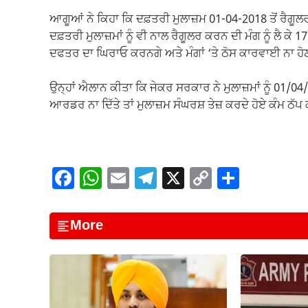
ਆਗੂਆਂ ਨੇ ਕਿਹਾ ਕਿ ਦਫ਼ਤਰੀ ਮੁਲਾਜ਼ਮ 01-04-2018 ਤੋਂ ਰੈਗੂ
ਦਫ਼ਤਰੀ ਮੁਲਾਜ਼ਮਾਂ ਨੂੰ ਵੀ ਨਾਲ ਰੈਗੂਲਰ ਕਰਨ ਦੀ ਮੰਗ ਨੂੰ ਲੈ ਕੇ
ਦਫਤਰ ਦਾ ਘਿਰਾਓ ਕਰਨਗੇ ਅਤੇ ਮੰਗਾਂ ‘ਤੇ ਠੋਸ ਕਾਰਵਾਈ ਨਾ ਹੋਣ
ਉਨ੍ਹਾਂ ਐਲਾਨ ਕੀਤਾ ਕਿ ਜੇਕਰ ਸਰਕਾਰ ਨੇ ਮੁਲਾਜ਼ਮਾਂ ਨੂੰ 01/0
ਆਰਡਰ ਨਾ ਦਿੱਤੇ ਤਾਂ ਮੁਲਾਜ਼ਮ ਸੰਘਰਸ਼ ਤੇਜ਼ ਕਰਦੇ ਹੋਏ ਕੰਮ ਠੱਪ 
F
W
E
T
X
C
S
a
h
m
el
o
h
c
at
ail
e
p
ar
More
e
s
gr
y
e
b
A
a
Li
o
p
m
n