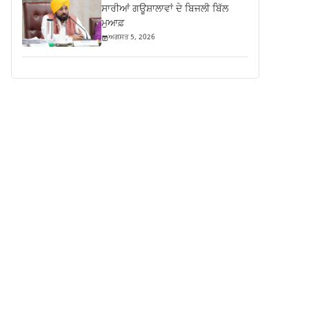
ਸਾਰੀਆਂ ਗਊਸ਼ਾਲਾਵਾਂ ਦੇ ਬਿਜਲੀ ਬਿੱਲ
ਮੁਆਫ਼
ਅਗਸਤ 5, 2026