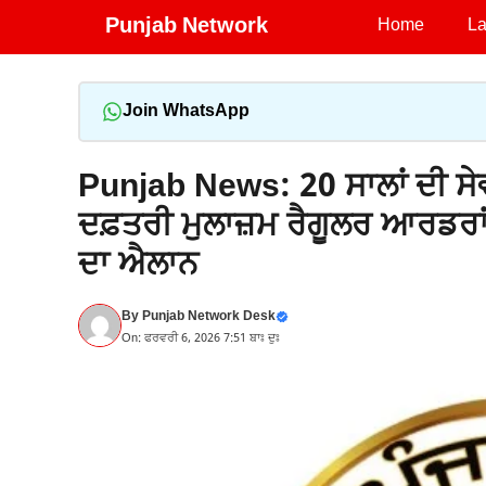
Skip
Punjab Network
Home
La
to
content
Join WhatsApp
Punjab News: 20 ਸਾਲਾਂ ਦੀ ਸੇਵ
ਦਫ਼ਤਰੀ ਮੁਲਾਜ਼ਮ ਰੈਗੂਲਰ ਆਰਡਰਾਂ ਨ
ਦਾ ਐਲਾਨ
By
Punjab Network Desk
On: ਫਰਵਰੀ 6, 2026 7:51 ਬਾਃ ਦੁਃ