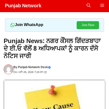
Skip
Punjab Network
Me
to
content
Join WhatsApp
Join Now
Punjab News: ਨਗਰ ਕੌਂਸਲ ਗਿੱਦੜਬਾਹਾ
ਦੇ ਈ.ਓ ਵੱਲੋਂ 8 ਅਧਿਆਪਕਾਂ ਨੂੰ ਕਾਰਨ ਦੱਸੋ
ਨੋਟਿਸ ਜਾਰੀ
By
Punjab Network Desk
On: ਮਈ 28, 2026 7:24 ਬਾਃ ਦੁਃ