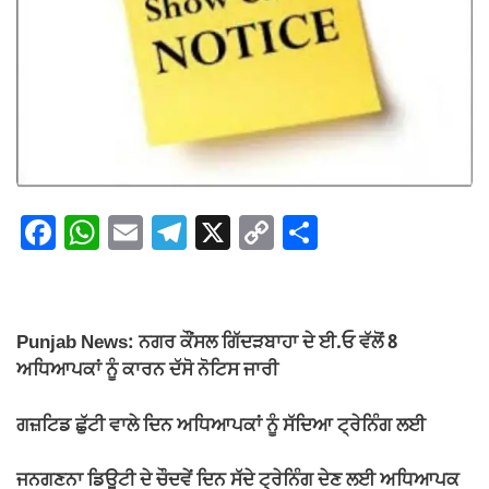
F
W
E
T
X
C
S
a
h
m
el
o
h
c
at
ail
e
p
ar
e
s
gr
y
e
Punjab News: ਨਗਰ ਕੌਂਸਲ ਗਿੱਦੜਬਾਹਾ ਦੇ ਈ.ਓ ਵੱਲੋਂ 8
b
A
a
Li
ਅਧਿਆਪਕਾਂ ਨੂੰ ਕਾਰਨ ਦੱਸੋ ਨੋਟਿਸ ਜਾਰੀ
o
p
m
n
ਗਜ਼ਟਿਡ ਛੁੱਟੀ ਵਾਲੇ ਦਿਨ ਅਧਿਆਪਕਾਂ ਨੂੰ ਸੱਦਿਆ ਟ੍ਰੇਨਿੰਗ ਲਈ
o
p
k
k
ਜਨਗਣਨਾ ਡਿਊਟੀ ਦੇ ਚੌਦਵੇਂ ਦਿਨ ਸੱਦੇ ਟ੍ਰੇਨਿੰਗ ਦੇਣ ਲਈ ਅਧਿਆਪਕ