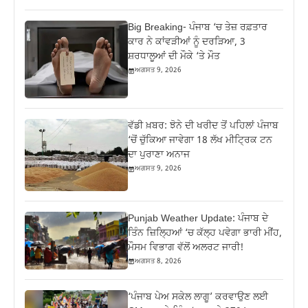
Big Breaking- ਪੰਜਾਬ ‘ਚ ਤੇਜ਼ ਰਫ਼ਤਾਰ
ਕਾਰ ਨੇ ਕਾਂਵੜੀਆਂ ਨੂੰ ਦਰੜਿਆ, 3
ਸ਼ਰਧਾਲੂਆਂ ਦੀ ਮੌਕੇ ‘ਤੇ ਮੌਤ
ਅਗਸਤ 9, 2026
ਵੱਡੀ ਖ਼ਬਰ: ਝੋਨੇ ਦੀ ਖਰੀਦ ਤੋਂ ਪਹਿਲਾਂ ਪੰਜਾਬ
‘ਚੋਂ ਚੁੱਕਿਆ ਜਾਵੇਗਾ 18 ਲੱਖ ਮੀਟ੍ਰਿਕ ਟਨ
ਦਾ ਪੁਰਾਣਾ ਅਨਾਜ
ਅਗਸਤ 9, 2026
Punjab Weather Update: ਪੰਜਾਬ ਦੇ
ਤਿੰਨ ਜ਼‍ਿਲ੍ਹਿਆਂ ‘ਚ ਕੱਲ੍ਹ ਪਵੇਗਾ ਭਾਰੀ ਮੀਂਹ,
ਮੌਸਮ ਵਿਭਾਗ ਵੱਲੋਂ ਅਲਰਟ ਜਾਰੀ!
ਅਗਸਤ 8, 2026
‘ਪੰਜਾਬ ਪੇਅ ਸਕੇਲ ਲਾਗੂ’ ਕਰਵਾਉਣ ਲਈ