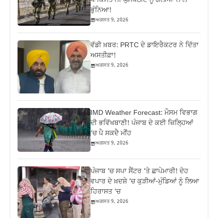
ਪਾਕਿਸਤਾਨੀ ਘੁਸਪੈਠੀਏ ਨੂੰ ਗੋਲੀਆਂ ਨਾਲ
ਭੁੰਨਿਆ!
ਅਗਸਤ 9, 2026
ਵੱਡੀ ਖ਼ਬਰ: PRTC ਦੇ ਡਾਇਰੈਕਟਰ ਨੇ ਦਿੱਤਾ
ਅਸਤੀਫ਼ਾ!
ਅਗਸਤ 9, 2026
IMD Weather Forecast: ਮੌਸਮ ਵਿਭਾਗ
ਦੀ ਭਵਿੱਖਬਾਣੀ! ਪੰਜਾਬ ਦੇ ਕਈ ਜ਼ਿਲ੍ਹਿਆਂ
‘ਚ ਪੈ ਸਕਦੈ ਮੀਂਹ
ਅਗਸਤ 9, 2026
ਪੰਜਾਬ ‘ਚ ਸਪਾ ਸੈਂਟਰ ‘ਤੇ ਛਾਪੇਮਾਰੀ! ਦੇਹ
ਵਪਾਰ ਦੇ ਖ਼ਦਸ਼ੇ ‘ਚ ਕੁੜੀਆਂ-ਮੁੰਡਿਆਂ ਨੂੰ ਲਿਆ
ਹਿਰਾਸਤ ‘ਚ
ਅਗਸਤ 9, 2026