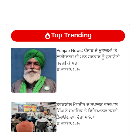
Top Trending
Punjab News: ਪੰਜਾਬ ਦੇ ਮੁਲਾਜ਼ਮਾਂ ‘ਤੇ
ਲਾਠੀਚਾਰਜ ਦੀ ਮਾਨ ਸਰਕਾਰ ਨੂੰ ਚੁਕਾਉਣੀ
ਪਵੇਗੀ ਕੀਮਤ
ਅਗਸਤ 9, 2026
ਤਰਕਸ਼ੀਲ ਮੈਗਜ਼ੀਨ ਦੇ ਸੰਪਾਦਕ ਰਾਜਪਾਲ
ਸਿੰਘ ਨੇ ਸਮਾਜਿਕ ਤੇ ਵਿਗਿਆਨਕ ਰੋਸ਼ਨੀ
ਫ਼ੈਲਾਉਣ ਦਾ ਦਿੱਤਾ ਸੁਨੇਹਾ
ਅਗਸਤ 9, 2026