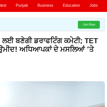
test
Punjab
Business
Education
Jobs
Join Now
’ ਲਈ ਬਣੇਗੀ ਡਰਾਫਟਿੰਗ ਕਮੇਟੀ; TET
ੀ ਉਮੀਦ! ਅਧਿਆਪਕਾਂ ਦੇ ਮਸਲਿਆਂ ‘ਤੇ