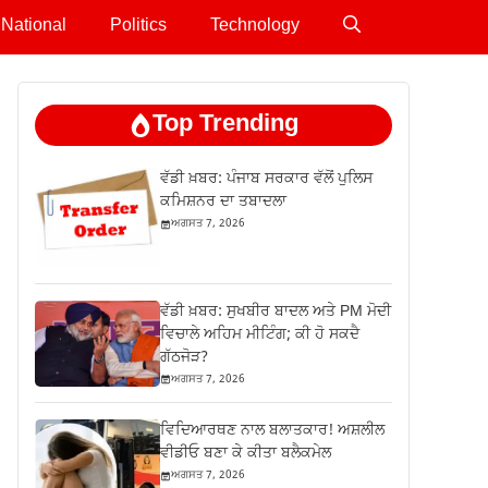
National
Politics
Technology
Top Trending
ਵੱਡੀ ਖ਼ਬਰ: ਪੰਜਾਬ ਸਰਕਾਰ ਵੱਲੋਂ ਪੁਲਿਸ
ਕਮਿਸ਼ਨਰ ਦਾ ਤਬਾਦਲਾ
ਅਗਸਤ 7, 2026
ਵੱਡੀ ਖ਼ਬਰ: ਸੁਖਬੀਰ ਬਾਦਲ ਅਤੇ PM ਮੋਦੀ
ਵਿਚਾਲੇ ਅਹਿਮ ਮੀਟਿੰਗ; ਕੀ ਹੋ ਸਕਦੈ
ਗੱਠਜੋੜ?
ਅਗਸਤ 7, 2026
ਵਿਦਿਆਰਥਣ ਨਾਲ ਬਲਾਤਕਾਰ! ਅਸ਼ਲੀਲ
ਵੀਡੀਓ ਬਣਾ ਕੇ ਕੀਤਾ ਬਲੈਕਮੇਲ
ਅਗਸਤ 7, 2026