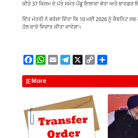
ਕੀਤੇ 37 ਕਿਸਮ ਦੇ ਪੱਤੇ ਸਮੇਤ ਪੇਂਡੂ ਇਲਾਕਾ ਭੱਤਾ ਅਤੇ ਬਾਰਡ
ਵਿੱਤ ਮੰਤਰੀ ਨੇ ਭਰੋਸਾ ਦਿੱਤਾ ਕਿ 10 ਮਈ 2026 ਨੂੰ ਕੈਬਨਿਟ ਸਬ ਕਮ
ਹੱਲ ਬਾਰੇ ਵਿਚਾਰ ਕੀਤਾ ਜਾਵੇਗਾ।
F
W
E
T
X
C
S
a
h
m
el
o
h
c
at
ail
e
p
ar
More
e
s
gr
y
e
b
A
a
Li
o
p
m
n
o
p
k
k