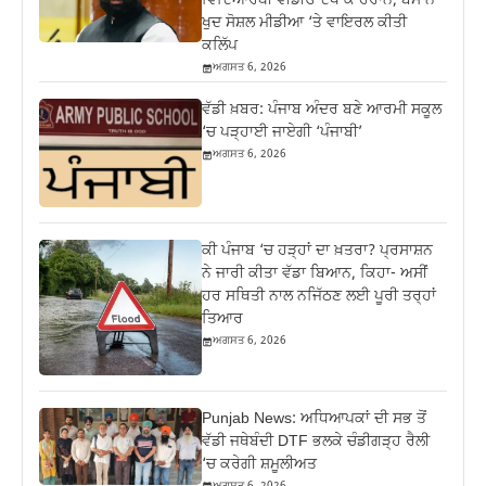
ਵਿਦਿਆਰਥੀ ਵੀਡੀਓ ਦੇਖ ਕੇ ਹੈਰਾਨ; ਬੈਂਸ ਨੇ
ਖੁਦ ਸੋਸ਼ਲ ਮੀਡੀਆ ‘ਤੇ ਵਾਇਰਲ ਕੀਤੀ
ਕਲਿੱਪ
ਅਗਸਤ 6, 2026
ਵੱਡੀ ਖ਼ਬਰ: ਪੰਜਾਬ ਅੰਦਰ ਬਣੇ ਆਰਮੀ ਸਕੂਲ
‘ਚ ਪੜ੍ਹਾਈ ਜਾਏਗੀ ‘ਪੰਜਾਬੀ’
ਅਗਸਤ 6, 2026
ਕੀ ਪੰਜਾਬ ‘ਚ ਹੜ੍ਹਾਂ ਦਾ ਖ਼ਤਰਾ? ਪ੍ਰਸਾਸ਼ਨ
ਨੇ ਜਾਰੀ ਕੀਤਾ ਵੱਡਾ ਬਿਆਨ, ਕਿਹਾ- ਅਸੀਂ
ਹਰ ਸਥਿਤੀ ਨਾਲ ਨਜਿੱਠਣ ਲਈ ਪੂਰੀ ਤਰ੍ਹਾਂ
ਤਿਆਰ
ਅਗਸਤ 6, 2026
Punjab News: ਅਧਿਆਪਕਾਂ ਦੀ ਸਭ ਤੋਂ
ਵੱਡੀ ਜਥੇਬੰਦੀ DTF ਭਲਕੇ ਚੰਡੀਗੜ੍ਹ ਰੈਲੀ
‘ਚ ਕਰੇਗੀ ਸ਼ਮੂਲੀਅਤ