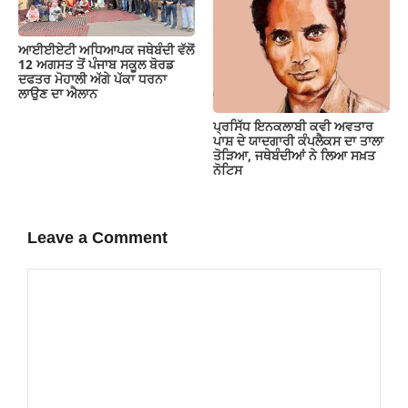
ਆਈਈਏਟੀ ਅਧਿਆਪਕ ਜਥੇਬੰਦੀ ਵੱਲੋਂ
12 ਅਗਸਤ ਤੋਂ ਪੰਜਾਬ ਸਕੂਲ ਬੋਰਡ
ਦਫਤਰ ਮੋਹਾਲੀ ਅੱਗੇ ਪੱਕਾ ਧਰਨਾ
ਲਾਉਣ ਦਾ ਐਲਾਨ
ਪ੍ਰਸਿੱਧ ਇਨਕਲਾਬੀ ਕਵੀ ਅਵਤਾਰ
ਪਾਸ਼ ਦੇ ਯਾਦਗਾਰੀ ਕੰਪਲੈਕਸ ਦਾ ਤਾਲਾ
ਤੋੜਿਆ, ਜਥੇਬੰਦੀਆਂ ਨੇ ਲਿਆ ਸਖ਼ਤ
ਨੋਟਿਸ
Leave a Comment
Comment