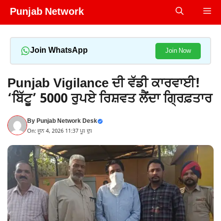
Skip
Punjab Network
Me
to
content
Join WhatsApp
Join Now
Punjab Vigilance ਦੀ ਵੱਡੀ ਕਾਰਵਾਈ!
‘ਬਿੱਟੂ’ 5000 ਰੁਪਏ ਰਿਸ਼ਵਤ ਲੈਂਦਾ ਗ੍ਰਿਫ਼ਤਾਰ
By
Punjab Network Desk
On: ਜੂਨ 4, 2026 11:37 ਪੂਃ ਦੁਃ