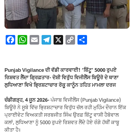
F
W
E
T
X
C
S
a
h
m
el
o
h
c
at
ail
e
p
ar
e
s
gr
y
e
Punjab Vigilance ਦੀ ਵੱਡੀ ਕਾਰਵਾਈ! ‘ਬਿੱਟੂ’ 5000 ਰੁਪਏ
b
A
a
Li
ਰਿਸ਼ਵਤ ਲੈਂਦਾ ਗ੍ਰਿਫ਼ਤਾਰ- ਦੋਸ਼ੀ ਵਿਰੁੱਧ ਵਿਜੀਲੈਂਸ ਬਿਊਰੋ ਦੇ ਥਾਣਾ
o
p
m
n
ਲੁਧਿਆਣਾ ਵਿਖੇ ਭ੍ਰਿਸ਼ਟਾਚਾਰ ਰੋਕੂ ਕਾਨੂੰਨ ਤਹਿਤ ਮਾਮਲਾ ਦਰਜ
o
p
k
ਚੰਡੀਗੜ੍ਹ, 4 ਜੂਨ 2026-
ਪੰਜਾਬ ਵਿਜੀਲੈਂਸ (Punjab Vigilance)
k
ਬਿਊਰੋ ਨੇ ਸੂਬੇ ਵਿੱਚ ਭ੍ਰਿਸ਼ਟਾਚਾਰ ਵਿਰੁੱਧ ਚੱਲ ਰਹੀ ਮੁਹਿੰਮ ਦੌਰਾਨ ਇੱਕ
ਪ੍ਰਾਈਵੇਟ ਵਿਅਕਤੀ ਸਰਬਜੀਤ ਸਿੰਘ ਉਰਫ਼ ਬਿੱਟੂ ਵਾਸੀ ਹੈਬੋਵਾਲ
ਕਲਾਂ, ਲੁਧਿਆਣਾ ਨੂੰ 5000 ਰੁਪਏ ਰਿਸ਼ਵਤ ਲੈਂਦੇ ਹੋਏ ਰੰਗੇ ਹੱਥੀਂ ਕਾਬੂ
ਕੀਤਾ ਹੈ।