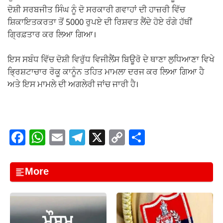
ਦੋਸ਼ੀ ਸਰਬਜੀਤ ਸਿੰਘ ਨੂੰ ਦੋ ਸਰਕਾਰੀ ਗਵਾਹਾਂ ਦੀ ਹਾਜ਼ਰੀ ਵਿੱਚ
ਸ਼ਿਕਾਇਤਕਰਤਾ ਤੋਂ 5000 ਰੁਪਏ ਦੀ ਰਿਸ਼ਵਤ ਲੈਂਦੇ ਹੋਏ ਰੰਗੇ ਹੱਥੀਂ
ਗ੍ਰਿਫ਼ਤਾਰ ਕਰ ਲਿਆ ਗਿਆ।
ਇਸ ਸਬੰਧ ਵਿੱਚ ਦੋਸ਼ੀ ਵਿਰੁੱਧ ਵਿਜੀਲੈਂਸ ਬਿਊਰੋ ਦੇ ਥਾਣਾ ਲੁਧਿਆਣਾ ਵਿਖੇ
ਭ੍ਰਿਸ਼ਟਾਚਾਰ ਰੋਕੂ ਕਾਨੂੰਨ ਤਹਿਤ ਮਾਮਲਾ ਦਰਜ ਕਰ ਲਿਆ ਗਿਆ ਹੈ
ਅਤੇ ਇਸ ਮਾਮਲੇ ਦੀ ਅਗਲੇਰੀ ਜਾਂਚ ਜਾਰੀ ਹੈ।
F
W
E
T
X
C
S
a
h
m
el
o
h
c
at
ail
e
p
ar
More
e
s
gr
y
e
b
A
a
Li
o
p
m
n