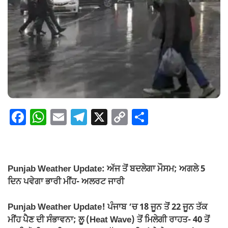
F
W
E
T
X
C
S
a
h
m
el
o
h
c
at
ail
e
p
ar
e
s
gr
y
e
Punjab Weather Update: ਅੱਜ ਤੋਂ ਬਦਲੇਗਾ ਮੌਸਮ; ਅਗਲੇ 5
b
A
a
Li
ਦਿਨ ਪਵੇਗਾ ਭਾਰੀ ਮੀਂਹ- ਅਲਰਟ ਜਾਰੀ
o
p
m
n
Punjab Weather Update! ਪੰਜਾਬ ‘ਚ 18 ਜੂਨ ਤੋਂ 22 ਜੂਨ ਤੱਕ
o
p
k
ਮੀਂਹ ਪੈਣ ਦੀ ਸੰਭਾਵਨਾ; ਲੂ (Heat Wave) ਤੋਂ ਮਿਲੇਗੀ ਰਾਹਤ- 40 ਤੋਂ