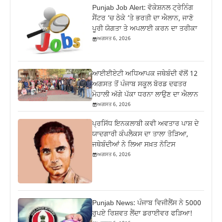
Punjab Job Alert: ਵੋਕੇਸ਼ਨਲ ਟ੍ਰੇਨਿੰਗ
ਸੈਂਟਰ ‘ਚ ਠੇਕੇ ‘ਤੇ ਭਰਤੀ ਦਾ ਐਲਾਨ, ਜਾਣੋ
ਪੂਰੀ ਯੋਗਤਾ ਤੇ ਅਪਲਾਈ ਕਰਨ ਦਾ ਤਰੀਕਾ
ਅਗਸਤ 6, 2026
ਆਈਈਏਟੀ ਅਧਿਆਪਕ ਜਥੇਬੰਦੀ ਵੱਲੋਂ 12
ਅਗਸਤ ਤੋਂ ਪੰਜਾਬ ਸਕੂਲ ਬੋਰਡ ਦਫਤਰ
ਮੋਹਾਲੀ ਅੱਗੇ ਪੱਕਾ ਧਰਨਾ ਲਾਉਣ ਦਾ ਐਲਾਨ
ਅਗਸਤ 6, 2026
ਪ੍ਰਸਿੱਧ ਇਨਕਲਾਬੀ ਕਵੀ ਅਵਤਾਰ ਪਾਸ਼ ਦੇ
ਯਾਦਗਾਰੀ ਕੰਪਲੈਕਸ ਦਾ ਤਾਲਾ ਤੋੜਿਆ,
ਜਥੇਬੰਦੀਆਂ ਨੇ ਲਿਆ ਸਖ਼ਤ ਨੋਟਿਸ
ਅਗਸਤ 6, 2026
Punjab News: ਪੰਜਾਬ ਵਿਜੀਲੈਂਸ ਨੇ 5000
ਰੁਪਏ ਰਿਸ਼ਵਤ ਲੈਂਦਾ ਡਰਾਈਵਰ ਫੜਿਆ!