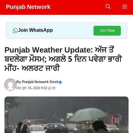
Skip
Punjab Network
Me
to
content
Join WhatsApp
Join Now
Punjab Weather Update: ਅੱਜ ਤੋਂ
ਬਦਲੇਗਾ ਮੌਸਮ; ਅਗਲੇ 5 ਦਿਨ ਪਵੇਗਾ ਭਾਰੀ
ਮੀਂਹ- ਅਲਰਟ ਜਾਰੀ
By
Punjab Network Desk
On: ਜੂਨ 18, 2026 9:02 ਪੂਃ ਦੁਃ