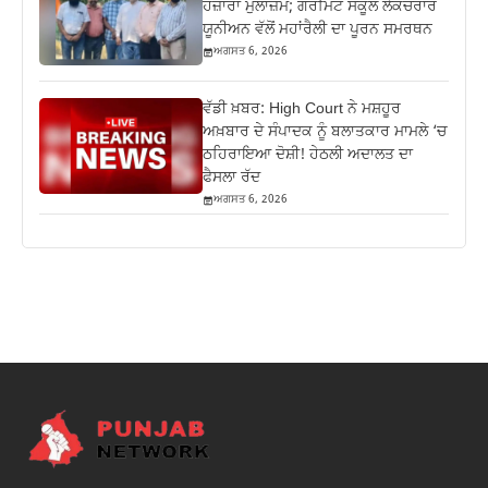
ਹਜ਼ਾਰਾਂ ਮੁਲਾਜ਼ਮ; ਗੌਰਮਿੰਟ ਸਕੂਲ ਲੈਕਚਰਾਰ
ਯੂਨੀਅਨ ਵੱਲੋਂ ਮਹਾਂਰੈਲੀ ਦਾ ਪੂਰਨ ਸਮਰਥਨ
ਅਗਸਤ 6, 2026
ਵੱਡੀ ਖ਼ਬਰ: High Court ਨੇ ਮਸ਼ਹੂਰ
ਅਖ਼ਬਾਰ ਦੇ ਸੰਪਾਦਕ ਨੂੰ ਬਲਾਤਕਾਰ ਮਾਮਲੇ ‘ਚ
ਠਹਿਰਾਇਆ ਦੋਸ਼ੀ! ਹੇਠਲੀ ਅਦਾਲਤ ਦਾ
ਫੈਸਲਾ ਰੱਦ
ਅਗਸਤ 6, 2026