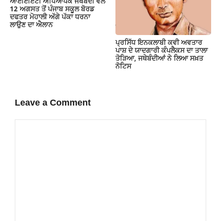
ਆਈਈਏਟੀ ਅਧਿਆਪਕ ਜਥੇਬੰਦੀ ਵੱਲੋਂ
12 ਅਗਸਤ ਤੋਂ ਪੰਜਾਬ ਸਕੂਲ ਬੋਰਡ
ਦਫਤਰ ਮੋਹਾਲੀ ਅੱਗੇ ਪੱਕਾ ਧਰਨਾ
ਲਾਉਣ ਦਾ ਐਲਾਨ
ਪ੍ਰਸਿੱਧ ਇਨਕਲਾਬੀ ਕਵੀ ਅਵਤਾਰ
ਪਾਸ਼ ਦੇ ਯਾਦਗਾਰੀ ਕੰਪਲੈਕਸ ਦਾ ਤਾਲਾ
ਤੋੜਿਆ, ਜਥੇਬੰਦੀਆਂ ਨੇ ਲਿਆ ਸਖ਼ਤ
ਨੋਟਿਸ
Leave a Comment
Comment