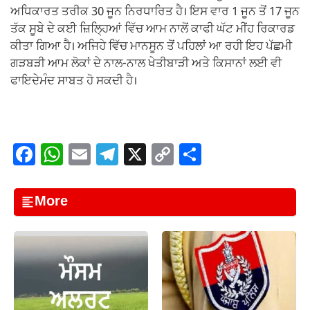
ਅਧਿਕਾਰਤ ਤਰੀਕ 30 ਜੂਨ ਨਿਰਧਾਰਿਤ ਹੈ। ਇਸ ਵਾਰ 1 ਜੂਨ ਤੋਂ 17 ਜੂਨ
ਤੱਕ ਸੂਬੇ ਦੇ ਕਈ ਜ਼ਿਲ੍ਹਿਆਂ ਵਿੱਚ ਆਮ ਨਾਲੋਂ ਕਾਫੀ ਘੱਟ ਮੀਂਹ ਰਿਕਾਰਡ
ਕੀਤਾ ਗਿਆ ਹੈ। ਅਜਿਹੇ ਵਿੱਚ ਮਾਨਸੂਨ ਤੋਂ ਪਹਿਲਾਂ ਆ ਰਹੀ ਇਹ ਪੱਛਮੀ
ਗੜਬੜੀ ਆਮ ਲੋਕਾਂ ਦੇ ਨਾਲ-ਨਾਲ ਖੇਤੀਬਾੜੀ ਅਤੇ ਕਿਸਾਨਾਂ ਲਈ ਵੀ
ਫਾਇਦੇਮੰਦ ਸਾਬਤ ਹੋ ਸਕਦੀ ਹੈ।
F
W
E
T
X
C
S
a
h
m
el
o
h
c
at
ail
e
p
ar
More
e
s
gr
y
e
b
A
a
Li
o
p
m
n
o
p
k
k