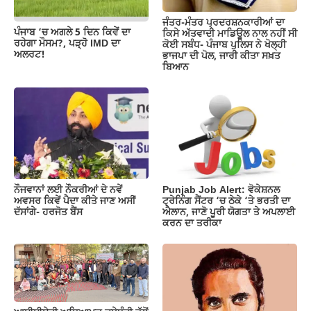
ਜੰਤਰ-ਮੰਤਰ ਪ੍ਰਦਰਸ਼ਨਕਾਰੀਆਂ ਦਾ
ਪੰਜਾਬ ‘ਚ ਅਗਲੇ 5 ਦਿਨ ਕਿਵੇਂ ਦਾ
ਕਿਸੇ ਅੱਤਵਾਦੀ ਮਾਡਿਊਲ ਨਾਲ ਨਹੀਂ ਸੀ
ਰਹੇਗਾ ਮੌਸਮ?, ਪੜ੍ਹੋ IMD ਦਾ
ਕੋਈ ਸਬੰਧ- ਪੰਜਾਬ ਪੁਲਿਸ ਨੇ ਖੋਲ੍ਹੀ
ਅਲਰਟ!
ਭਾਜਪਾ ਦੀ ਪੋਲ, ਜਾਰੀ ਕੀਤਾ ਸਖ਼ਤ
ਬਿਆਨ
ਨੌਜਵਾਨਾਂ ਲਈ ਨੌਕਰੀਆਂ ਦੇ ਨਵੇਂ
Punjab Job Alert: ਵੋਕੇਸ਼ਨਲ
ਅਵਸਰ ਕਿਵੇਂ ਪੈਦਾ ਕੀਤੇ ਜਾਣ ਅਸੀਂ
ਟ੍ਰੇਨਿੰਗ ਸੈਂਟਰ ‘ਚ ਠੇਕੇ ‘ਤੇ ਭਰਤੀ ਦਾ
ਦੱਸਾਂਗੇ- ਹਰਜੋਤ ਬੈਂਸ
ਐਲਾਨ, ਜਾਣੋ ਪੂਰੀ ਯੋਗਤਾ ਤੇ ਅਪਲਾਈ
ਕਰਨ ਦਾ ਤਰੀਕਾ