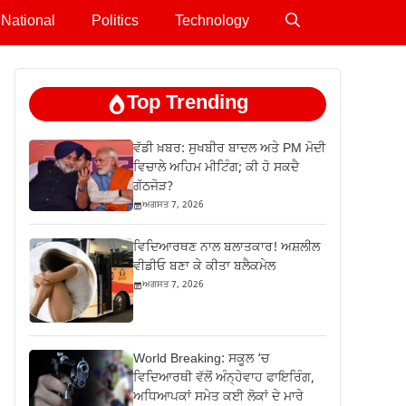
National
Politics
Technology
Top Trending
ਵੱਡੀ ਖ਼ਬਰ: ਸੁਖਬੀਰ ਬਾਦਲ ਅਤੇ PM ਮੋਦੀ
ਵਿਚਾਲੇ ਅਹਿਮ ਮੀਟਿੰਗ; ਕੀ ਹੋ ਸਕਦੈ
ਗੱਠਜੋੜ?
ਅਗਸਤ 7, 2026
ਵਿਦਿਆਰਥਣ ਨਾਲ ਬਲਾਤਕਾਰ! ਅਸ਼ਲੀਲ
ਵੀਡੀਓ ਬਣਾ ਕੇ ਕੀਤਾ ਬਲੈਕਮੇਲ
ਅਗਸਤ 7, 2026
World Breaking: ਸਕੂਲ ‘ਚ
ਵਿਦਿਆਰਥੀ ਵੱਲੋਂ ਅੰਨ੍ਹੇਵਾਹ ਫਾਇਰਿੰਗ,
ਅਧਿਆਪਕਾਂ ਸਮੇਤ ਕਈ ਲੋਕਾਂ ਦੇ ਮਾਰੇ