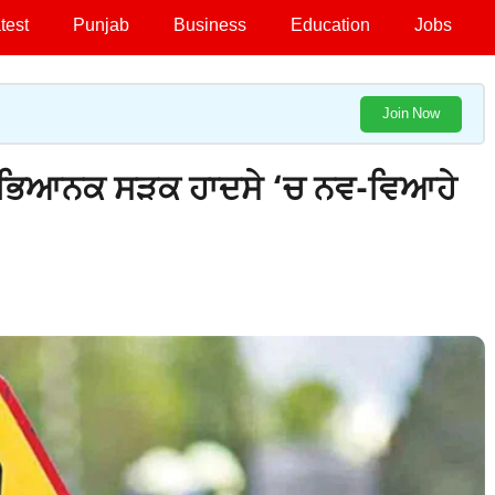
test
Punjab
Business
Education
Jobs
Join Now
 ਭਿਆਨਕ ਸੜਕ ਹਾਦਸੇ ‘ਚ ਨਵ-ਵਿਆਹੇ