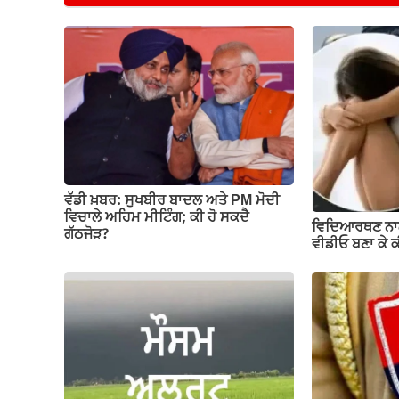
e
s
gr
y
e
b
A
a
Li
o
p
m
n
o
p
k
k
ਵੱਡੀ ਖ਼ਬਰ: ਸੁਖਬੀਰ ਬਾਦਲ ਅਤੇ PM ਮੋਦੀ
ਵਿਚਾਲੇ ਅਹਿਮ ਮੀਟਿੰਗ; ਕੀ ਹੋ ਸਕਦੈ
ਵਿਦਿਆਰਥਣ ਨਾ
ਗੱਠਜੋੜ?
ਵੀਡੀਓ ਬਣਾ ਕੇ 