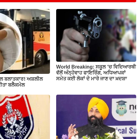
World Breaking: ਸਕੂਲ ‘ਚ ਵਿਦਿਆਰਥੀ
ਵੱਲੋਂ ਅੰਨ੍ਹੇਵਾਹ ਫਾਇਰਿੰਗ, ਅਧਿਆਪਕਾਂ
ਸਮੇਤ ਕਈ ਲੋਕਾਂ ਦੇ ਮਾਰੇ ਜਾਣ ਦਾ ਖ਼ਦਸ਼ਾ
ਲ ਬਲਾਤਕਾਰ! ਅਸ਼ਲੀਲ
ਕੀਤਾ ਬਲੈਕਮੇਲ