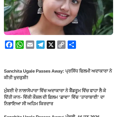
F
W
E
T
X
C
S
a
h
m
el
o
h
c
at
ail
e
p
ar
e
s
gr
y
e
Sanchita Ugale Passes Away: ਪ੍ਰਸਿੱਧ ਫਿਲਮੀ ਅਦਾਕਾਰਾ ਨੇ
b
A
a
Li
ਕੀਤੀ ਖੁਦਕੁਸ਼ੀ!
o
p
m
n
ਮੁੰਬਈ ਦੇ ਨਾਲਾਸੋਪਾਰਾ ਵਿੱਚ ਅਦਾਕਾਰਾ ਨੇ ਬੈੱਡਰੂਮ ਵਿੱਚ ਫਾਹਾ ਲੈ ਕੇ
o
p
k
ਦਿੱਤੀ ਜਾਨ- ਵਿੱਕੀ ਕੌਸ਼ਲ ਦੀ ਫ਼ਿਲਮ ‘ਛਾਵਾ’ ਵਿੱਚ ‘ਤਾਰਾਬਾਈ’ ਦਾ
k
ਨਿਭਾਇਆ ਸੀ ਅਹਿਮ ਕਿਰਦਾਰ