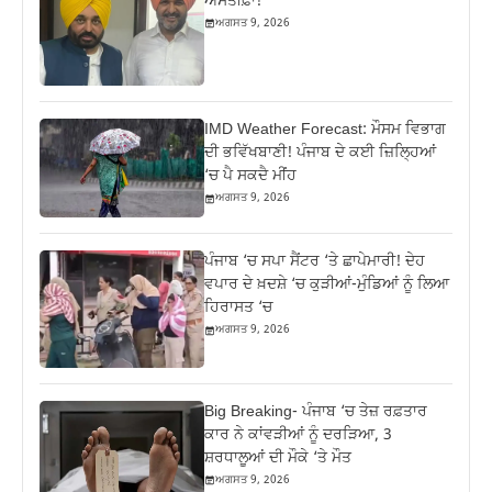
ਅਸਤੀਫ਼ਾ!
ਅਗਸਤ 9, 2026
IMD Weather Forecast: ਮੌਸਮ ਵਿਭਾਗ
ਦੀ ਭਵਿੱਖਬਾਣੀ! ਪੰਜਾਬ ਦੇ ਕਈ ਜ਼ਿਲ੍ਹਿਆਂ
‘ਚ ਪੈ ਸਕਦੈ ਮੀਂਹ
ਅਗਸਤ 9, 2026
ਪੰਜਾਬ ‘ਚ ਸਪਾ ਸੈਂਟਰ ‘ਤੇ ਛਾਪੇਮਾਰੀ! ਦੇਹ
ਵਪਾਰ ਦੇ ਖ਼ਦਸ਼ੇ ‘ਚ ਕੁੜੀਆਂ-ਮੁੰਡਿਆਂ ਨੂੰ ਲਿਆ
ਹਿਰਾਸਤ ‘ਚ
ਅਗਸਤ 9, 2026
Big Breaking- ਪੰਜਾਬ ‘ਚ ਤੇਜ਼ ਰਫ਼ਤਾਰ
ਕਾਰ ਨੇ ਕਾਂਵੜੀਆਂ ਨੂੰ ਦਰੜਿਆ, 3
ਸ਼ਰਧਾਲੂਆਂ ਦੀ ਮੌਕੇ ‘ਤੇ ਮੌਤ
ਅਗਸਤ 9, 2026