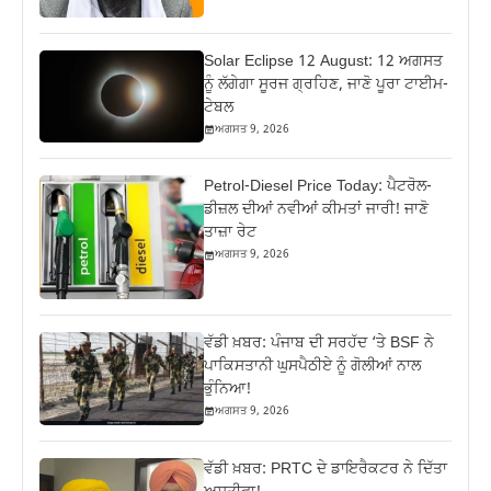
Solar Eclipse 12 August: 12 ਅਗਸਤ
ਨੂੰ ਲੱਗੇਗਾ ਸੂਰਜ ਗ੍ਰਹਿਣ, ਜਾਣੋ ਪੂਰਾ ਟਾਈਮ-
ਟੇਬਲ
ਅਗਸਤ 9, 2026
Petrol-Diesel Price Today: ਪੈਟਰੋਲ-
ਡੀਜ਼ਲ ਦੀਆਂ ਨਵੀਆਂ ਕੀਮਤਾਂ ਜਾਰੀ! ਜਾਣੋ
ਤਾਜ਼ਾ ਰੇਟ
ਅਗਸਤ 9, 2026
ਵੱਡੀ ਖ਼ਬਰ: ਪੰਜਾਬ ਦੀ ਸਰਹੱਦ ‘ਤੇ BSF ਨੇ
ਪਾਕਿਸਤਾਨੀ ਘੁਸਪੈਠੀਏ ਨੂੰ ਗੋਲੀਆਂ ਨਾਲ
ਭੁੰਨਿਆ!
ਅਗਸਤ 9, 2026
ਵੱਡੀ ਖ਼ਬਰ: PRTC ਦੇ ਡਾਇਰੈਕਟਰ ਨੇ ਦਿੱਤਾ