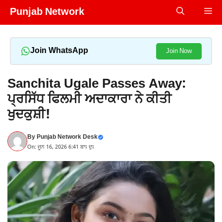
Skip
Punjab Network
Me
to
content
Join WhatsApp
Join Now
Sanchita Ugale Passes Away:
ਪ੍ਰਸਿੱਧ ਫਿਲਮੀ ਅਦਾਕਾਰਾ ਨੇ ਕੀਤੀ
ਖੁਦਕੁਸ਼ੀ!
By
Punjab Network Desk
On: ਜੂਨ 16, 2026 6:41 ਬਾਃ ਦੁਃ