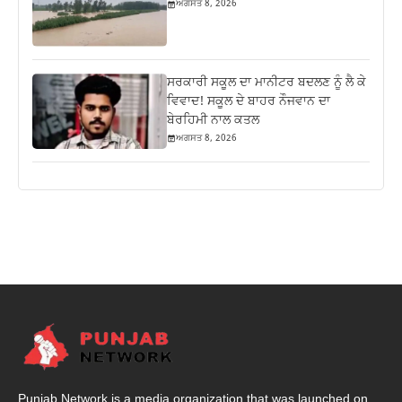
ਅਗਸਤ 8, 2026
ਸਰਕਾਰੀ ਸਕੂਲ ਦਾ ਮਾਨੀਟਰ ਬਦਲਣ ਨੂੰ ਲੈ ਕੇ
ਵਿਵਾਦ! ਸਕੂਲ ਦੇ ਬਾਹਰ ਨੌਜਵਾਨ ਦਾ
ਬੇਰਹਿਮੀ ਨਾਲ ਕਤਲ
ਅਗਸਤ 8, 2026
Punjab Network is a media organization that was launched on