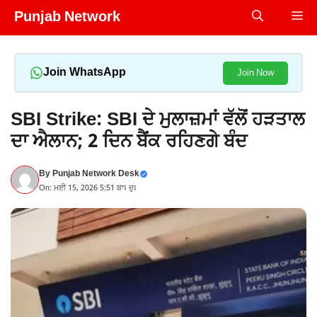
Skip
Punjab Network
Me
to
content
Join WhatsApp
Join Now
SBI Strike: SBI ਦੇ ਮੁਲਾਜ਼ਮਾਂ ਵੱਲੋਂ ਹੜਤਾਲ
ਦਾ ਐਲਾਨ; 2 ਦਿਨ ਬੈਂਕ ਰਹਿਣਗੇ ਬੰਦ
By
Punjab Network Desk
On: ਮਈ 15, 2026 5:51 ਬਾਃ ਦੁਃ