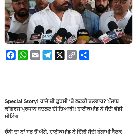
F
W
E
T
X
C
S
a
h
m
el
o
h
c
at
ail
e
p
ar
e
s
gr
y
e
b
A
a
Li
o
p
m
n
Special Story! ਰਾਜੇ ਦੀ ਕੁਰਸੀ ‘ਤੇ ਲਟਕੀ ਤਲਵਾਰ? ਪੰਜਾਬ
ਕਾਂਗਰਸ ਪ੍ਰਧਾਨ ਬਦਲਣ ਦੀ ਤਿਆਰੀ! ਹਾਈਕਮਾਂਡ ਨੇ ਸੱਦੀ ਵੱਡੀ
o
p
k
ਮੀਟਿੰਗ
k
ਚੰਨੀ ਦਾ ਨਾਂ ਸਭ ਤੋਂ ਅੱਗੇ, ਹਾਈਕਮਾਂਡ ਨੇ ਦਿੱਲੀ ਸੱਦੀ ਹੰਗਾਮੀ ਬੈਠਕ