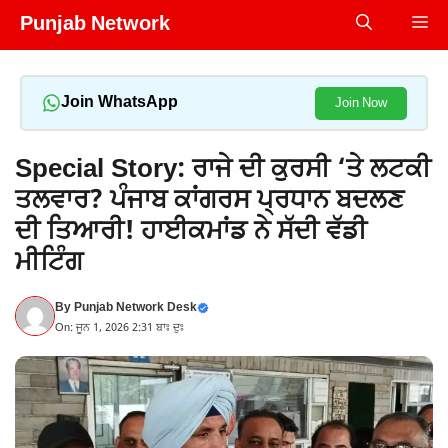
Skip
Punjab Network
Me
to
content
Join WhatsApp
Join Now
Special Story: ਰਾਜੇ ਦੀ ਕੁਰਸੀ ‘ਤੇ ਲਟਕੀ
ਤਲਵਾਰ? ਪੰਜਾਬ ਕਾਂਗਰਸ ਪ੍ਰਧਾਨ ਬਦਲਣ
ਦੀ ਤਿਆਰੀ! ਹਾਈਕਮਾਂਡ ਨੇ ਸੱਦੀ ਵੱਡੀ
ਮੀਟਿੰਗ
By
Punjab Network Desk
On: ਜੂਨ 1, 2026 2:31 ਬਾਃ ਦੁਃ