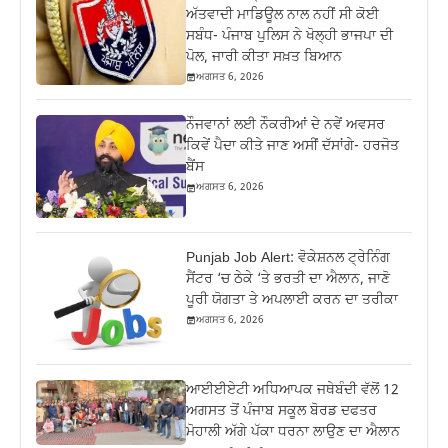
ਅੱਤਵਾਦੀ ਮਾਡਿਊਲ ਨਾਲ ਨਹੀਂ ਸੀ ਕੋਈ
ਸਬੰਧ- ਪੰਜਾਬ ਪੁਲਿਸ ਨੇ ਖੋਲ੍ਹੀ ਭਾਜਪਾ ਦੀ
ਪੋਲ, ਜਾਰੀ ਕੀਤਾ ਸਖ਼ਤ ਬਿਆਨ
ਅਗਸਤ 6, 2026
ਨੌਜਵਾਨਾਂ ਲਈ ਨੌਕਰੀਆਂ ਦੇ ਨਵੇਂ ਅਵਸਰ
ਕਿਵੇਂ ਪੈਦਾ ਕੀਤੇ ਜਾਣ ਅਸੀਂ ਦੱਸਾਂਗੇ- ਹਰਜੋਤ
ਬੈਂਸ
ਅਗਸਤ 6, 2026
Punjab Job Alert: ਵੋਕੇਸ਼ਨਲ ਟ੍ਰੇਨਿੰਗ
ਸੈਂਟਰ ‘ਚ ਠੇਕੇ ‘ਤੇ ਭਰਤੀ ਦਾ ਐਲਾਨ, ਜਾਣੋ
ਪੂਰੀ ਯੋਗਤਾ ਤੇ ਅਪਲਾਈ ਕਰਨ ਦਾ ਤਰੀਕਾ
ਅਗਸਤ 6, 2026
ਆਈਈਏਟੀ ਅਧਿਆਪਕ ਜਥੇਬੰਦੀ ਵੱਲੋਂ 12
ਅਗਸਤ ਤੋਂ ਪੰਜਾਬ ਸਕੂਲ ਬੋਰਡ ਦਫਤਰ
ਮੋਹਾਲੀ ਅੱਗੇ ਪੱਕਾ ਧਰਨਾ ਲਾਉਣ ਦਾ ਐਲਾਨ