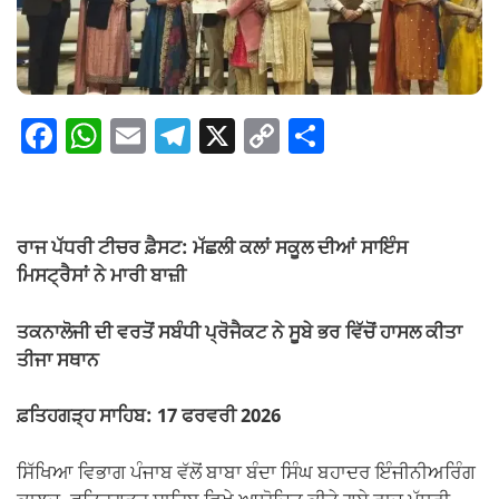
F
W
E
T
X
C
S
a
h
m
el
o
h
c
at
ail
e
p
ar
e
s
gr
y
e
ਰਾਜ ਪੱਧਰੀ ਟੀਚਰ ਫ਼ੈਸਟ: ਮੱਛਲੀ ਕਲਾਂ ਸਕੂਲ ਦੀਆਂ ਸਾਇੰਸ
b
A
a
Li
ਮਿਸਟ੍ਰੈਸਾਂ ਨੇ ਮਾਰੀ ਬਾਜ਼ੀ
o
p
m
n
ਤਕਨਾਲੋਜੀ ਦੀ ਵਰਤੋਂ ਸਬੰਧੀ ਪ੍ਰੋਜੈਕਟ ਨੇ ਸੂਬੇ ਭਰ ਵਿੱਚੋਂ ਹਾਸਲ ਕੀਤਾ
o
p
k
ਤੀਜਾ ਸਥਾਨ
k
ਫ਼ਤਿਹਗੜ੍ਹ ਸਾਹਿਬ: 17 ਫਰਵਰੀ 2026
ਸਿੱਖਿਆ ਵਿਭਾਗ ਪੰਜਾਬ ਵੱਲੋਂ ਬਾਬਾ ਬੰਦਾ ਸਿੰਘ ਬਹਾਦਰ ਇੰਜੀਨੀਅਰਿੰਗ