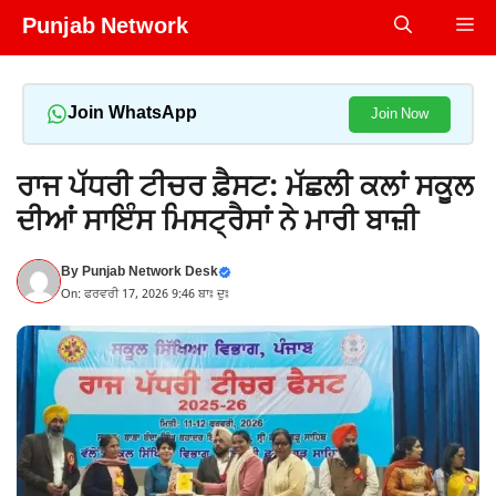
Skip
Punjab Network
Me
to
content
Join WhatsApp
Join Now
ਰਾਜ ਪੱਧਰੀ ਟੀਚਰ ਫ਼ੈਸਟ: ਮੱਛਲੀ ਕਲਾਂ ਸਕੂਲ
ਦੀਆਂ ਸਾਇੰਸ ਮਿਸਟ੍ਰੈਸਾਂ ਨੇ ਮਾਰੀ ਬਾਜ਼ੀ
By
Punjab Network Desk
On: ਫਰਵਰੀ 17, 2026 9:46 ਬਾਃ ਦੁਃ