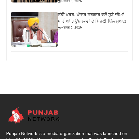
ਅਗਸਤ 5, 2026
ਵੱਡੀ ਖ਼ਬਰ: ਪੰਜਾਬ ਸਰਕਾਰ ਵੱਲੋਂ ਸੂਬੇ ਦੀਆਂ
ਸਾਰੀਆਂ ਗਊਸ਼ਾਲਾਵਾਂ ਦੇ ਬਿਜਲੀ ਬਿੱਲ ਮੁਆਫ਼
ਅਗਸਤ 5, 2026
Punjab Network is a media organization that was launched on