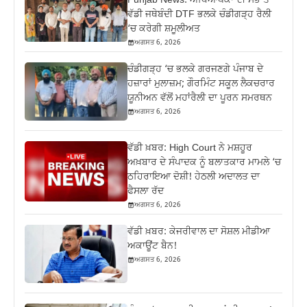
Punjab News: ਅਧਿਆਪਕਾਂ ਦੀ ਸਭ ਤੋਂ
ਵੱਡੀ ਜਥੇਬੰਦੀ DTF ਭਲਕੇ ਚੰਡੀਗੜ੍ਹ ਰੈਲੀ
‘ਚ ਕਰੇਗੀ ਸ਼ਮੂਲੀਅਤ
ਅਗਸਤ 6, 2026
ਚੰਡੀਗੜ੍ਹ ‘ਚ ਭਲਕੇ ਗਰਜਣਗੇ ਪੰਜਾਬ ਦੇ
ਹਜ਼ਾਰਾਂ ਮੁਲਾਜ਼ਮ; ਗੌਰਮਿੰਟ ਸਕੂਲ ਲੈਕਚਰਾਰ
ਯੂਨੀਅਨ ਵੱਲੋਂ ਮਹਾਂਰੈਲੀ ਦਾ ਪੂਰਨ ਸਮਰਥਨ
ਅਗਸਤ 6, 2026
ਵੱਡੀ ਖ਼ਬਰ: High Court ਨੇ ਮਸ਼ਹੂਰ
ਅਖ਼ਬਾਰ ਦੇ ਸੰਪਾਦਕ ਨੂੰ ਬਲਾਤਕਾਰ ਮਾਮਲੇ ‘ਚ
ਠਹਿਰਾਇਆ ਦੋਸ਼ੀ! ਹੇਠਲੀ ਅਦਾਲਤ ਦਾ
ਫੈਸਲਾ ਰੱਦ
ਅਗਸਤ 6, 2026
ਵੱਡੀ ਖ਼ਬਰ: ਕੇਜਰੀਵਾਲ ਦਾ ਸੋਸ਼ਲ ਮੀਡੀਆ
ਅਕਾਊਂਟ ਬੈਨ!
ਅਗਸਤ 6, 2026