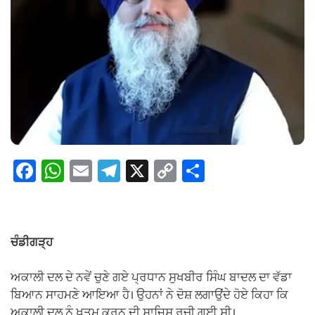
F
W
E
T
X
C
S
a
h
m
el
o
h
c
at
ail
e
p
ar
e
s
gr
y
e
ਚੰਡੀਗੜ੍ਹ
b
A
a
Li
o
p
m
n
ਅਕਾਲੀ ਦਲ ਦੇ ਨਵੇਂ ਚੁਣੇ ਗਏ ਪ੍ਰਧਾਨ ਸੁਖਬੀਰ ਸਿੰਘ ਬਾਦਲ ਦਾ ਵੱਡਾ
ਬਿਆਨ ਸਾਹਮਣੇ ਆਇਆ ਹੈ। ਉਹਨਾਂ ਨੇ ਦੋਸ਼ ਲਗਾਉਂਦੇ ਹੋਏ ਕਿਹਾ ਕਿ
o
p
k
ਅਕਾਲੀ ਦਲ ਨੂੰ ਖਤਮ ਕਰਨ ਦੀ ਸਾਜਿਸ਼ ਰਚੀ ਗਈ ਸੀ।