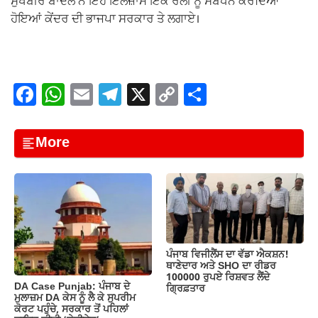
ਸੁਖਬੀਰ ਬਾਦਲ ਨੇ ਇਹ ਇਲਜ਼ਾਮ ਇੱਕ ਰੈਲੀ ਨੂੰ ਸੰਬੋਧਨ ਕਰਦਿਆਂ
ਹੋਇਆਂ ਕੇਂਦਰ ਦੀ ਭਾਜਪਾ ਸਰਕਾਰ ਤੇ ਲਗਾਏ।
F
W
E
T
X
C
S
a
h
m
el
o
h
c
at
ail
e
p
ar
More
e
s
gr
y
e
b
A
a
Li
o
p
m
n
o
p
k
k
ਪੰਜਾਬ ਵਿਜੀਲੈਂਸ ਦਾ ਵੱਡਾ ਐਕਸ਼ਨ!
ਥਾਣੇਦਾਰ ਅਤੇ SHO ਦਾ ਰੀਡਰ
100000 ਰੁਪਏ ਰਿਸ਼ਵਤ ਲੈਂਦੇ
DA Case Punjab: ਪੰਜਾਬ ਦੇ
ਗ੍ਰਿਫ਼ਤਾਰ
ਮੁਲਾਜ਼ਮ DA ਕੇਸ ਨੂੰ ਲੈ ਕੇ ਸੁਪਰੀਮ
ਕੋਰਟ ਪਹੁੰਚੇ, ਸਰਕਾਰ ਤੋਂ ਪਹਿਲਾਂ