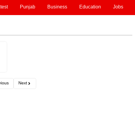
test
Punjab
Business
Education
Jobs
vious
Next