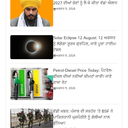
2027 ਦੀਆਂ ਚੋਣਾਂ ਨੂੰ ਲੈ ਕੇ ਕੀਤਾ ਵੱਡਾ ਐਲਾਨ
ਅਗਸਤ 9, 2026
Solar Eclipse 12 August: 12 ਅਗਸਤ
ਨੂੰ ਲੱਗੇਗਾ ਸੂਰਜ ਗ੍ਰਹਿਣ, ਜਾਣੋ ਪੂਰਾ ਟਾਈਮ-
ਟੇਬਲ
ਅਗਸਤ 9, 2026
Petrol-Diesel Price Today: ਪੈਟਰੋਲ-
ਡੀਜ਼ਲ ਦੀਆਂ ਨਵੀਆਂ ਕੀਮਤਾਂ ਜਾਰੀ! ਜਾਣੋ
ਤਾਜ਼ਾ ਰੇਟ
ਅਗਸਤ 9, 2026
ਵੱਡੀ ਖ਼ਬਰ: ਪੰਜਾਬ ਦੀ ਸਰਹੱਦ ‘ਤੇ BSF ਨੇ
ਪਾਕਿਸਤਾਨੀ ਘੁਸਪੈਠੀਏ ਨੂੰ ਗੋਲੀਆਂ ਨਾਲ
ਭੁੰਨਿਆ!