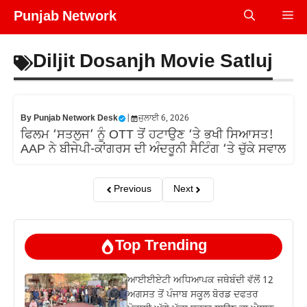
Skip
Punjab Network
Me
to
content
Diljit Dosanjh Movie Satluj
By
Punjab Network Desk
|
ਜੁਲਾਈ 6, 2026
ਫਿਲਮ ‘ਸਤਲੁਜ’ ਨੂੰ OTT ਤੋਂ ਹਟਾਉਣ ‘ਤੇ ਭਖੀ ਸਿਆਸਤ!
AAP ਨੇ ਬੀਜੇਪੀ-ਕਾਂਗਰਸ ਦੀ ਅੰਦਰੂਨੀ ਸੈਟਿੰਗ ‘ਤੇ ਚੁੱਕੇ ਸਵਾਲ
Previous
Next
Top Trending
ਆਈਈਏਟੀ ਅਧਿਆਪਕ ਜਥੇਬੰਦੀ ਵੱਲੋਂ 12
ਅਗਸਤ ਤੋਂ ਪੰਜਾਬ ਸਕੂਲ ਬੋਰਡ ਦਫਤਰ