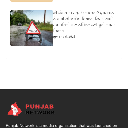
ਕੀ ਪੰਜਾਬ ‘ਚ ਹੜ੍ਹਾਂ ਦਾ ਖ਼ਤਰਾ? ਪ੍ਰਸਾਸ਼ਨ
ਨੇ ਜਾਰੀ ਕੀਤਾ ਵੱਡਾ ਬਿਆਨ, ਕਿਹਾ- ਅਸੀਂ
ਹਰ ਸਥਿਤੀ ਨਾਲ ਨਜਿੱਠਣ ਲਈ ਪੂਰੀ ਤਰ੍ਹਾਂ
ਤਿਆਰ
ਅਗਸਤ 6, 2026
Punjab Network is a media organization that was launched on