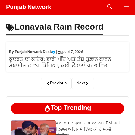
Skip
Punjab Network
Me
to
content
Lonavala Rain Record
By
Punjab Network Desk
|
ਜੁਲਾਈ 7, 2026
ਕੁਦਰਤ ਦਾ ਕਹਿਰ: ਭਾਰੀ ਮੀਂਹ ਅਤੇ ਤੇਜ਼ ਤੂਫ਼ਾਨ ਕਾਰਨ
ਮੋਬਾਈਲ ਟਾਵਰ ਡਿੱਗਿਆ, ਕਈ ਉਡਾਣਾਂ ਪ੍ਰਭਾਵਿਤ
Previous
Next
Top Trending
ਵੱਡੀ ਖ਼ਬਰ: ਸੁਖਬੀਰ ਬਾਦਲ ਅਤੇ PM ਮੋਦੀ
ਵਿਚਾਲੇ ਅਹਿਮ ਮੀਟਿੰਗ; ਕੀ ਹੋ ਸਕਦੈ