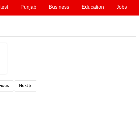
test
Punjab
Business
Education
Jobs
vious
Next