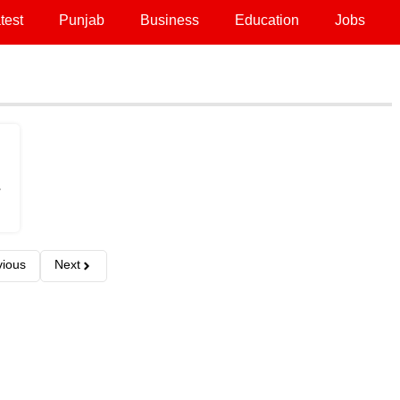
test
Punjab
Business
Education
Jobs
vious
Next