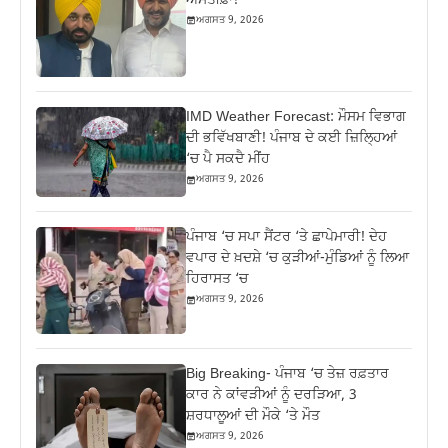
ਅਸਤੀਫ਼ਾ!
ਅਗਸਤ 9, 2026
IMD Weather Forecast: ਮੌਸਮ ਵਿਭਾਗ
ਦੀ ਭਵਿੱਖਬਾਣੀ! ਪੰਜਾਬ ਦੇ ਕਈ ਜ਼ਿਲ੍ਹਿਆਂ
‘ਚ ਪੈ ਸਕਦੈ ਮੀਂਹ
ਅਗਸਤ 9, 2026
ਪੰਜਾਬ ‘ਚ ਸਪਾ ਸੈਂਟਰ ‘ਤੇ ਛਾਪੇਮਾਰੀ! ਦੇਹ
ਵਪਾਰ ਦੇ ਖ਼ਦਸ਼ੇ ‘ਚ ਕੁੜੀਆਂ-ਮੁੰਡਿਆਂ ਨੂੰ ਲਿਆ
ਹਿਰਾਸਤ ‘ਚ
ਅਗਸਤ 9, 2026
Big Breaking- ਪੰਜਾਬ ‘ਚ ਤੇਜ਼ ਰਫ਼ਤਾਰ
ਕਾਰ ਨੇ ਕਾਂਵੜੀਆਂ ਨੂੰ ਦਰੜਿਆ, 3
ਸ਼ਰਧਾਲੂਆਂ ਦੀ ਮੌਕੇ ‘ਤੇ ਮੌਤ
ਅਗਸਤ 9, 2026