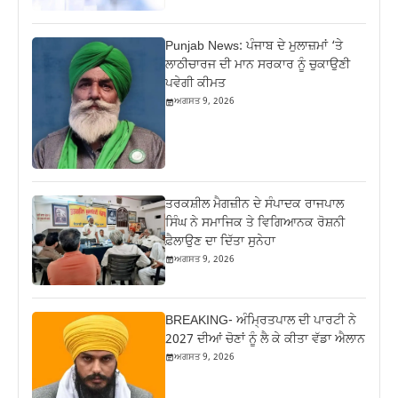
Punjab News: ਪੰਜਾਬ ਦੇ ਮੁਲਾਜ਼ਮਾਂ ‘ਤੇ
ਲਾਠੀਚਾਰਜ ਦੀ ਮਾਨ ਸਰਕਾਰ ਨੂੰ ਚੁਕਾਉਣੀ
ਪਵੇਗੀ ਕੀਮਤ
ਅਗਸਤ 9, 2026
ਤਰਕਸ਼ੀਲ ਮੈਗਜ਼ੀਨ ਦੇ ਸੰਪਾਦਕ ਰਾਜਪਾਲ
ਸਿੰਘ ਨੇ ਸਮਾਜਿਕ ਤੇ ਵਿਗਿਆਨਕ ਰੋਸ਼ਨੀ
ਫ਼ੈਲਾਉਣ ਦਾ ਦਿੱਤਾ ਸੁਨੇਹਾ
ਅਗਸਤ 9, 2026
BREAKING- ਅੰਮ੍ਰਿਤਪਾਲ ਦੀ ਪਾਰਟੀ ਨੇ
2027 ਦੀਆਂ ਚੋਣਾਂ ਨੂੰ ਲੈ ਕੇ ਕੀਤਾ ਵੱਡਾ ਐਲਾਨ
ਅਗਸਤ 9, 2026