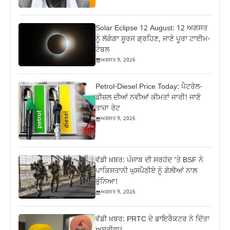
Solar Eclipse 12 August: 12 ਅਗਸਤ
ਨੂੰ ਲੱਗੇਗਾ ਸੂਰਜ ਗ੍ਰਹਿਣ, ਜਾਣੋ ਪੂਰਾ ਟਾਈਮ-
ਟੇਬਲ
ਅਗਸਤ 9, 2026
Petrol-Diesel Price Today: ਪੈਟਰੋਲ-
ਡੀਜ਼ਲ ਦੀਆਂ ਨਵੀਆਂ ਕੀਮਤਾਂ ਜਾਰੀ! ਜਾਣੋ
ਤਾਜ਼ਾ ਰੇਟ
ਅਗਸਤ 9, 2026
ਵੱਡੀ ਖ਼ਬਰ: ਪੰਜਾਬ ਦੀ ਸਰਹੱਦ ‘ਤੇ BSF ਨੇ
ਪਾਕਿਸਤਾਨੀ ਘੁਸਪੈਠੀਏ ਨੂੰ ਗੋਲੀਆਂ ਨਾਲ
ਭੁੰਨਿਆ!
ਅਗਸਤ 9, 2026
ਵੱਡੀ ਖ਼ਬਰ: PRTC ਦੇ ਡਾਇਰੈਕਟਰ ਨੇ ਦਿੱਤਾ