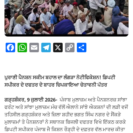
F
W
E
T
X
C
S
a
h
m
el
o
h
c
at
ail
e
p
ar
e
s
gr
y
e
ਪੁਰਾਣੀ ਪੈਨਸ਼ਨ ਸਕੀਮ ਬਹਾਲ ਦਾ ਲੰਗੜਾ ਨੋਟੀਫਿਕੇਸ਼ਨ! ਡਿਪਟੀ
b
A
a
Li
ਸਪੀਕਰ ਦੇ ਦਫਤਰ ਦੇ ਬਾਹਰ ਚਿਪਕਾਇਆ ਚੇਤਾਵਨੀ ਪੱਤਰ
o
p
m
n
ਗੜ੍ਹਸ਼ੰਕਰ, 9 ਜੁਲਾਈ 2026-
ਪੰਜਾਬ ਮੁਲਾਜ਼ਮ ਅਤੇ ਪੈਨਸ਼ਨਰਜ਼ ਸਾਂਝਾ
o
p
k
ਫਰੰਟ ਅਤੇ ਸਾਂਝਾ ਮੁਲਾਜ਼ਮ ਮੰਚ ਵੱਲੋਂ ਐਲਾਨੇ ਸਾਂਝੇ ਐਕਸ਼ਨਾਂ ਦੀ ਲੜੀ ਵਜੋਂ
k
ਤਹਿਸੀਲ ਗੜ੍ਹਸ਼ੰਕਰ ਅਤੇ ਜ਼ਿਲਾ ਸ਼ਹੀਦ ਭਗਤ ਸਿੰਘ ਨਗਰ ਦੇ ਸੈਂਕੜੇ
ਮੁਲਾਜ਼ਮਾਂ ਤੇ ਪੈਨਸ਼ਨਰਾਂ ਨੇ ਸਥਾਨਕ ਬਿਜਲੀ ਦਫਤਰ ਵਿਖੇ ਇੱਕਠ ਕਰਕੇ
ਡਿਪਟੀ ਸਪੀਕਰ ਪੰਜਾਬ ਜੈ ਕਿਸ਼ਨ ਰੌੜ੍ਹੀ ਦੇ ਦਫ਼ਤਰ ਵੱਲ ਮਾਰਚ ਕੀਤਾ