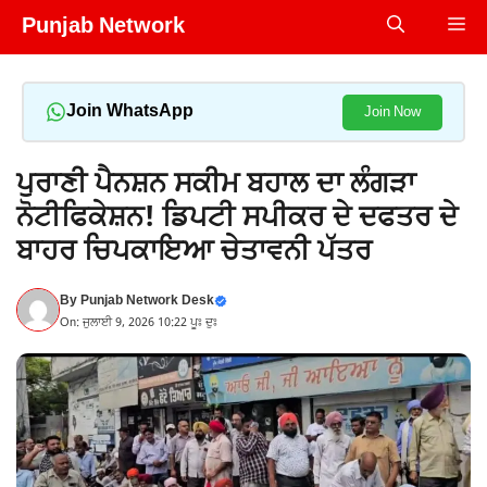
Skip
Punjab Network
Me
to
content
Join WhatsApp
Join Now
ਪੁਰਾਣੀ ਪੈਨਸ਼ਨ ਸਕੀਮ ਬਹਾਲ ਦਾ ਲੰਗੜਾ
ਨੋਟੀਫਿਕੇਸ਼ਨ! ਡਿਪਟੀ ਸਪੀਕਰ ਦੇ ਦਫਤਰ ਦੇ
ਬਾਹਰ ਚਿਪਕਾਇਆ ਚੇਤਾਵਨੀ ਪੱਤਰ
By
Punjab Network Desk
On: ਜੁਲਾਈ 9, 2026 10:22 ਪੂਃ ਦੁਃ