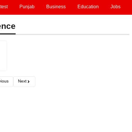
test
Punjab
Business
Education
Jobs
ence
vious
Next