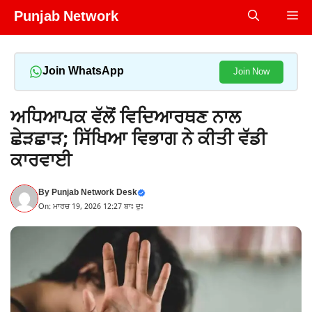
Skip
Punjab Network
Me
to
content
Join WhatsApp
Join Now
ਅਧਿਆਪਕ ਵੱਲੋਂ ਵਿਦਿਆਰਥਣ ਨਾਲ
ਛੇੜਛਾੜ; ਸਿੱਖਿਆ ਵਿਭਾਗ ਨੇ ਕੀਤੀ ਵੱਡੀ
ਕਾਰਵਾਈ
By
Punjab Network Desk
On: ਮਾਰਚ 19, 2026 12:27 ਬਾਃ ਦੁਃ