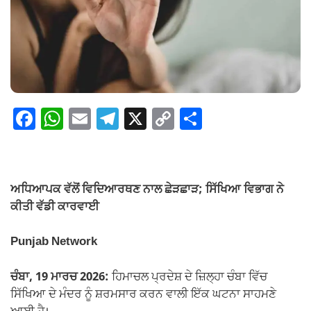
F
W
E
T
X
C
S
a
h
m
el
o
h
c
at
ail
e
p
ar
e
s
gr
y
e
ਅਧਿਆਪਕ ਵੱਲੋਂ ਵਿਦਿਆਰਥਣ ਨਾਲ ਛੇੜਛਾੜ; ਸਿੱਖਿਆ ਵਿਭਾਗ ਨੇ
b
A
a
Li
ਕੀਤੀ ਵੱਡੀ ਕਾਰਵਾਈ
o
p
m
n
Punjab Network
o
p
k
k
ਚੰਬਾ, 19 ਮਾਰਚ 2026:
ਹਿਮਾਚਲ ਪ੍ਰਦੇਸ਼ ਦੇ ਜ਼ਿਲ੍ਹਾ ਚੰਬਾ ਵਿੱਚ
ਸਿੱਖਿਆ ਦੇ ਮੰਦਰ ਨੂੰ ਸ਼ਰਮਸਾਰ ਕਰਨ ਵਾਲੀ ਇੱਕ ਘਟਨਾ ਸਾਹਮਣੇ