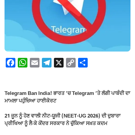
F
W
E
T
X
C
S
a
h
m
el
o
h
c
at
ail
e
p
ar
e
s
gr
y
e
Telegram Ban India! ਭਾਰਤ ‘ਚ Telegram ‘ਤੇ ਲੱਗੀ ਪਾਬੰਦੀ ਦਾ
b
A
a
Li
ਮਾਮਲਾ ਪਹੁੰਚਿਆ ਹਾਈਕੋਰਟ
o
p
m
n
21 ਜੂਨ ਨੂੰ ਹੋਣ ਵਾਲੀ ਨੀਟ-ਯੂਜੀ (NEET-UG 2026) ਦੀ ਦੁਬਾਰਾ
o
p
k
ਪ੍ਰੀਖਿਆ ਨੂੰ ਲੈ ਕੇ ਕੇਂਦਰ ਸਰਕਾਰ ਨੇ ਚੁੱਕਿਆ ਸਖ਼ਤ ਕਦਮ
k