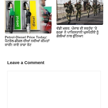
ਵੱਡੀ ਖ਼ਬਰ: ਪੰਜਾਬ ਦੀ ਸਰਹੱਦ ‘ਤੇ
BSF ਨੇ ਪਾਕਿਸਤਾਨੀ ਘੁਸਪੈਠੀਏ ਨੂੰ
ਗੋਲੀਆਂ ਨਾਲ ਭੁੰਨਿਆ!
Petrol-Diesel Price Today:
ਪੈਟਰੋਲ-ਡੀਜ਼ਲ ਦੀਆਂ ਨਵੀਆਂ ਕੀਮਤਾਂ
ਜਾਰੀ! ਜਾਣੋ ਤਾਜ਼ਾ ਰੇਟ
Leave a Comment
Comment