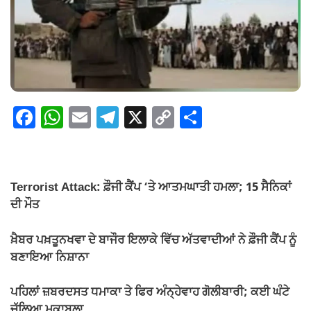
F
W
E
T
X
C
S
a
h
m
el
o
h
c
at
ail
e
p
ar
e
s
gr
y
e
Terrorist Attack: ਫ਼ੌਜੀ ਕੈਂਪ ‘ਤੇ ਆਤਮਘਾਤੀ ਹਮਲਾ; 15 ਸੈਨਿਕਾਂ
b
A
a
Li
ਦੀ ਮੌਤ
o
p
m
n
ਖ਼ੈਬਰ ਪਖ਼ਤੂਨਖਵਾ ਦੇ ਬਾਜੌਰ ਇਲਾਕੇ ਵਿੱਚ ਅੱਤਵਾਦੀਆਂ ਨੇ ਫ਼ੌਜੀ ਕੈਂਪ ਨੂੰ
o
p
k
ਬਣਾਇਆ ਨਿਸ਼ਾਨਾ
k
ਪਹਿਲਾਂ ਜ਼ਬਰਦਸਤ ਧਮਾਕਾ ਤੇ ਫਿਰ ਅੰਨ੍ਹੇਵਾਹ ਗੋਲੀਬਾਰੀ; ਕਈ ਘੰਟੇ
ਚੱਲਿਆ ਮੁਕਾਬਲਾ