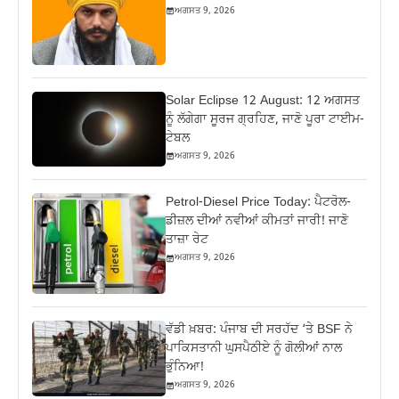
ਅਗਸਤ 9, 2026
Solar Eclipse 12 August: 12 ਅਗਸਤ
ਨੂੰ ਲੱਗੇਗਾ ਸੂਰਜ ਗ੍ਰਹਿਣ, ਜਾਣੋ ਪੂਰਾ ਟਾਈਮ-
ਟੇਬਲ
ਅਗਸਤ 9, 2026
Petrol-Diesel Price Today: ਪੈਟਰੋਲ-
ਡੀਜ਼ਲ ਦੀਆਂ ਨਵੀਆਂ ਕੀਮਤਾਂ ਜਾਰੀ! ਜਾਣੋ
ਤਾਜ਼ਾ ਰੇਟ
ਅਗਸਤ 9, 2026
ਵੱਡੀ ਖ਼ਬਰ: ਪੰਜਾਬ ਦੀ ਸਰਹੱਦ ‘ਤੇ BSF ਨੇ
ਪਾਕਿਸਤਾਨੀ ਘੁਸਪੈਠੀਏ ਨੂੰ ਗੋਲੀਆਂ ਨਾਲ
ਭੁੰਨਿਆ!
ਅਗਸਤ 9, 2026