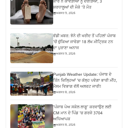
ਕਾਰ ਨੇ ਕਾਂਵੜੀਆਂ ਨੂੰ ਦਰੜਿਆ, 3
ਸ਼ਰਧਾਲੂਆਂ ਦੀ ਮੌਕੇ ‘ਤੇ ਮੌਤ
ਅਗਸਤ 9, 2026
ਵੱਡੀ ਖ਼ਬਰ: ਝੋਨੇ ਦੀ ਖਰੀਦ ਤੋਂ ਪਹਿਲਾਂ ਪੰਜਾਬ
‘ਚੋਂ ਚੁੱਕਿਆ ਜਾਵੇਗਾ 18 ਲੱਖ ਮੀਟ੍ਰਿਕ ਟਨ
ਦਾ ਪੁਰਾਣਾ ਅਨਾਜ
ਅਗਸਤ 9, 2026
Punjab Weather Update: ਪੰਜਾਬ ਦੇ
ਤਿੰਨ ਜ਼‍ਿਲ੍ਹਿਆਂ ‘ਚ ਕੱਲ੍ਹ ਪਵੇਗਾ ਭਾਰੀ ਮੀਂਹ,
ਮੌਸਮ ਵਿਭਾਗ ਵੱਲੋਂ ਅਲਰਟ ਜਾਰੀ!
ਅਗਸਤ 8, 2026
‘ਪੰਜਾਬ ਪੇਅ ਸਕੇਲ ਲਾਗੂ’ ਕਰਵਾਉਣ ਲਈ
CM ਮਾਨ ਦੇ ਪਿੰਡ ‘ਚ ਗਰਜੇ 3704
ਅਧਿਆਪਕ
ਅਗਸਤ 8, 2026