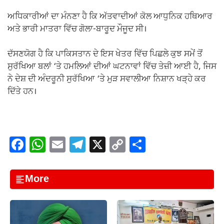
ਅਧਿਕਾਰੀਆਂ ਦਾ ਮੰਨਣਾ ਹੈ ਕਿ ਅੱਤਵਾਦੀਆਂ ਕੋਲ ਆਧੁਨਿਕ ਹਥਿਆਰ
ਅਤੇ ਭਾਰੀ ਮਾਤਰਾ ਵਿੱਚ ਗੋਲਾ-ਬਾਰੂਦ ਮੌਜੂਦ ਸੀ।
ਦੱਸਣਯੋਗ ਹੈ ਕਿ ਪਾਕਿਸਤਾਨ ਦੇ ਇਸ ਖੇਤਰ ਵਿੱਚ ਪਿਛਲੇ ਕੁਝ ਸਮੇਂ ਤੋਂ
ਸੁਰੱਖਿਆ ਬਲਾਂ ‘ਤੇ ਹਮਲਿਆਂ ਦੀਆਂ ਘਟਨਾਵਾਂ ਵਿੱਚ ਤੇਜ਼ੀ ਆਈ ਹੈ, ਜਿਸ
ਨੇ ਦੇਸ਼ ਦੀ ਅੰਦਰੂਨੀ ਸੁਰੱਖਿਆ ‘ਤੇ ਮੁੜ ਸਵਾਲੀਆ ਨਿਸ਼ਾਨ ਖੜ੍ਹੇ ਕਰ
ਦਿੱਤੇ ਹਨ।
F
W
E
T
X
C
S
a
h
m
el
o
h
c
at
ail
e
p
ar
More
e
s
gr
y
e
b
A
a
Li