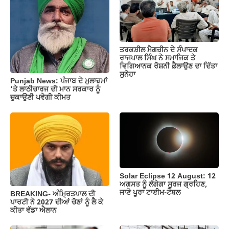
o
p
m
n
o
p
k
k
ਤਰਕਸ਼ੀਲ ਮੈਗਜ਼ੀਨ ਦੇ ਸੰਪਾਦਕ
ਰਾਜਪਾਲ ਸਿੰਘ ਨੇ ਸਮਾਜਿਕ ਤੇ
ਵਿਗਿਆਨਕ ਰੋਸ਼ਨੀ ਫ਼ੈਲਾਉਣ ਦਾ ਦਿੱਤਾ
ਸੁਨੇਹਾ
Punjab News: ਪੰਜਾਬ ਦੇ ਮੁਲਾਜ਼ਮਾਂ
‘ਤੇ ਲਾਠੀਚਾਰਜ ਦੀ ਮਾਨ ਸਰਕਾਰ ਨੂੰ
ਚੁਕਾਉਣੀ ਪਵੇਗੀ ਕੀਮਤ
Solar Eclipse 12 August: 12
ਅਗਸਤ ਨੂੰ ਲੱਗੇਗਾ ਸੂਰਜ ਗ੍ਰਹਿਣ,
ਜਾਣੋ ਪੂਰਾ ਟਾਈਮ-ਟੇਬਲ
BREAKING- ਅੰਮ੍ਰਿਤਪਾਲ ਦੀ
ਪਾਰਟੀ ਨੇ 2027 ਦੀਆਂ ਚੋਣਾਂ ਨੂੰ ਲੈ ਕੇ
ਕੀਤਾ ਵੱਡਾ ਐਲਾਨ