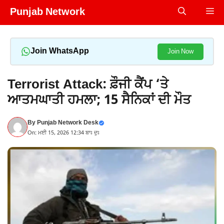
Skip
Punjab Network
Me
to
content
Join WhatsApp
Join Now
Terrorist Attack: ਫ਼ੌਜੀ ਕੈਂਪ ‘ਤੇ
ਆਤਮਘਾਤੀ ਹਮਲਾ; 15 ਸੈਨਿਕਾਂ ਦੀ ਮੌਤ
By
Punjab Network Desk
On: ਮਈ 15, 2026 12:34 ਬਾਃ ਦੁਃ