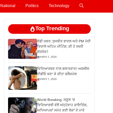
National
Politics
Technology
Top Trending
ਵੱਡੀ ਖ਼ਬਰ: ਸੁਖਬੀਰ ਬਾਦਲ ਅਤੇ PM ਮੋਦੀ
ਵਿਚਾਲੇ ਅਹਿਮ ਮੀਟਿੰਗ; ਕੀ ਹੋ ਸਕਦੈ
ਗੱਠਜੋੜ?
ਅਗਸਤ 7, 2026
ਵਿਦਿਆਰਥਣ ਨਾਲ ਬਲਾਤਕਾਰ! ਅਸ਼ਲੀਲ
ਵੀਡੀਓ ਬਣਾ ਕੇ ਕੀਤਾ ਬਲੈਕਮੇਲ
ਅਗਸਤ 7, 2026
World Breaking: ਸਕੂਲ ‘ਚ
ਵਿਦਿਆਰਥੀ ਵੱਲੋਂ ਅੰਨ੍ਹੇਵਾਹ ਫਾਇਰਿੰਗ,
ਅਧਿਆਪਕਾਂ ਸਮੇਤ ਕਈ ਲੋਕਾਂ ਦੇ ਮਾਰੇ