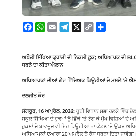
F
W
E
T
X
C
S
a
h
m
el
o
h
c
at
ail
e
p
ar
e
s
gr
y
e
ਅਖੌਤੀ ਸਿੱਖਿਆ ਕ੍ਰਾਂਤੀ ਦੀ ਨਿਕਲੀ ਫੂਕ; ਅਧਿਆਪਕ ਦੀ BLO 
b
A
a
Li
ਧਰਨੇ ਦਾ ਕੀਤਾ ਐਲਾਨ
o
p
m
n
ਅਧਿਆਪਕਾਂ ਦੀਆਂ ਗ਼ੈਰ ਵਿੱਦਿਅਕ ਡਿਊਟੀਆਂ ਦੇ ਮਸਲੇ ‘ਤੇ ਐੱਸ. 
o
p
k
k
ਦਲਜੀਤ ਕੌਰ
ਸੰਗਰੂਰ, 16 ਅਪ੍ਰੈਲ, 2026:
ਧੂਰੀ ਵਿਧਾਨ ਸਭਾ ਹਲਕੇ ਵਿੱਚ ਚ
ਸਕੂਲ ਸਿੱਖਿਆ ਦੇ ਹੁਕਮਾਂ ਨੂੰ ਛਿੱਕੇ ‘ਤੇ ਟੰਗ ਕੇ ਮੁੱਖ ਵਿਸ਼ਿਆ
ਹੁਕਮਾਂ ਦੇ ਬਾਵਜੂਦ ਵੀ ਇਹ ਡਿਊਟੀਆਂ ਨਾ ਕੱਟਣ ‘ਤੇ ਉਕਤ ਅਧਿਕ
ਅਧਿਆਪਕਾਂ ਦੁਆਰਾ 20 ਅਪ੍ਰੈਲ ਨੂੰ ਰੋਸ ਧਰਨਾ ਦਿੱਤਾ ਜਾਵੇਗਾ।