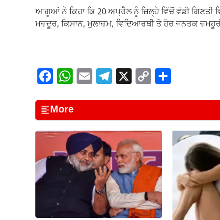
ਆਗੂਆਂ ਨੇ ਕਿਹਾ ਕਿ 20 ਅਪ੍ਰੈਲ ਨੂੰ ਜ਼ਿਲ੍ਹੇ ਵਿੱਚੋਂ ਵੱਡੀ ਗਿਣ
ਮਜ਼ਦੂਰ, ਕਿਸਾਨ, ਮੁਲਾਜ਼ਮ, ਵਿਦਿਆਰਥੀ ਤੇ ਹੋਰ ਜਨਤਕ ਜ਼ਮਹੂ
F
W
E
T
X
C
S
a
h
m
el
o
h
c
at
ail
e
p
ar
More
e
s
gr
y
e
b
A
a
Li
o
p
m
n
o
p
k
k