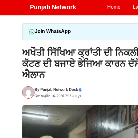
Skip
Punjab Network
Home
La
to
content
Join WhatsApp
ਅਖੌਤੀ ਸਿੱਖਿਆ ਕ੍ਰਾਂਤੀ ਦੀ ਨਿ
ਕੱਟਣ ਦੀ ਬਜਾਏ ਭੇਜਿਆ ਕਾਰਨ ਦੱਸੋ 
ਐਲਾਨ
By
Punjab Network Desk
On: ਅਪ੍ਰੈਲ 16, 2026 7:15 ਬਾਃ ਦੁਃ