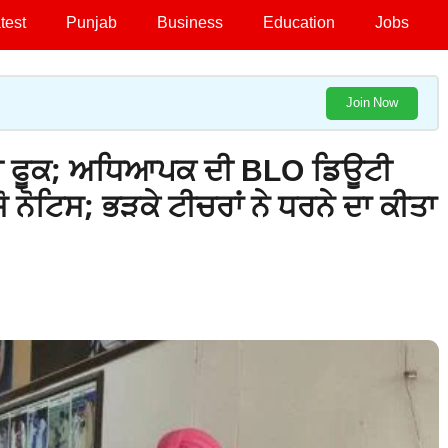
test
Punjab
Business
Education
Jobs
Join Now
ਕਲੀ ਫੂਕ; ਅਧਿਆਪਕ ਦੀ BLO ਡਿਊਟੀ
ਨੋਟਿਸ; ਭੜਕੇ ਟੀਚਰਾਂ ਨੇ ਧਰਨੇ ਦਾ ਕੀਤਾ