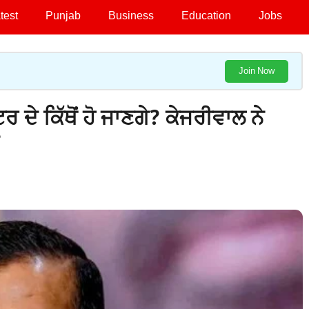
test
Punjab
Business
Education
Jobs
Join Now
 ਦੇ ਕਿੱਥੋਂ ਹੋ ਜਾਣਗੇ? ਕੇਜਰੀਵਾਲ ਨੇ