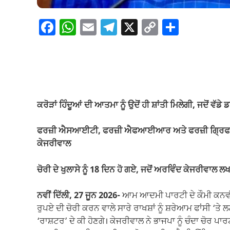
F
W
E
T
X
C
S
a
h
m
el
o
h
c
at
ail
e
p
ar
e
s
gr
y
e
b
A
a
Li
o
p
m
n
ਕਰੋੜਾਂ ਹਿੰਦੂਆਂ ਦੀ ਆਤਮਾ ਨੂੰ ਉਦੋਂ ਹੀ ਸ਼ਾਂਤੀ ਮਿਲੇਗੀ, ਜਦੋਂ ਵੱਡੇ
o
p
k
ਫਰਜ਼ੀ ਐਸਆਈਟੀ, ਫਰਜ਼ੀ ਐਫਆਈਆਰ ਅਤੇ ਫਰਜ਼ੀ ਗ੍ਰਿਫਤਾਰੀ,
k
ਕੇਜਰੀਵਾਲ
ਚੋਰੀ ਦੇ ਖੁਲਾਸੇ ਨੂੰ 18 ਦਿਨ ਹੋ ਗਏ, ਜਦੋਂ ਅਰਵਿੰਦ ਕੇਜਰੀ
ਨਵੀਂ ਦਿੱਲੀ, 27 ਜੂਨ 2026-
ਆਮ ਆਦਮੀ ਪਾਰਟੀ ਦੇ ਕੌਮੀ ਕਨਵੀਨ
ਰੁਪਏ ਦੀ ਚੋਰੀ ਕਰਨ ਵਾਲੇ ਸਾਰੇ ਰਾਖਸ਼ਾਂ ਨੂੰ ਸ਼ਰੇਆਮ ਫਾਂਸੀ ‘ਤੇ 
‘ਰਾਸ਼ਟਰ’ ਦੇ ਕੀ ਹੋਣਗੇ। ਕੇਜਰੀਵਾਲ ਨੇ ਭਾਜਪਾ ਨੂੰ ਚੰਦਾ ਚੋਰ ਪਾ