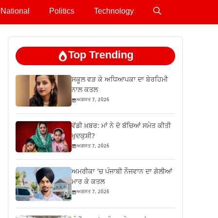
National
Politics
Technology
Top Trending
ਸਕੂਲ ਵੜ ਕੇ ਅਧਿਆਪਕਾ ਦਾ ਬੇਰਹਿਮੀ
ਨਾਲ ਕਤਲ
ਅਗਸਤ 7, 2026
ਵੱਡੀ ਖ਼ਬਰ: ਮਾਂ ਨੇ ਦੋ ਬੱਚਿਆਂ ਸਮੇਤ ਕੀਤੀ
ਖੁਦਕੁਸ਼ੀ?
ਅਗਸਤ 7, 2026
ਅਮਰੀਕਾ ‘ਚ ਪੰਜਾਬੀ ਨੌਜਵਾਨ ਦਾ ਗੋਲੀਆਂ
ਮਾਰ ਕੇ ਕਤਲ
ਅਗਸਤ 7, 2026