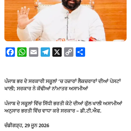
F
W
E
T
X
C
S
a
h
m
el
o
h
c
at
ail
e
p
ar
e
s
gr
y
e
ਪੰਜਾਬ ਭਰ ਦੇ ਸਰਕਾਰੀ ਸਕੂਲਾਂ ‘ਚ ਹਜ਼ਾਰਾਂ ਲੈਕਚਰਾਰਾਂ ਦੀਆਂ ਪੋਸਟਾਂ
b
A
a
Li
ਖਾਲੀ; ਸਰਕਾਰ ਨੇ ਕੱਢੀਆਂ ਨਾਂਮਾਤਰ ਅਸਾਮੀਆਂ
o
p
m
n
ਪੰਜਾਬ ਦੇ ਸਕੂਲਾਂ ਵਿੱਚ ਸਿੱਧੀ ਭਰਤੀ ਕੋਟੇ ਦੀਆਂ ਕੁੱਲ ਖਾਲੀ ਅਸਾਮੀਆਂ
o
p
k
ਅਨੁਸਾਰ ਭਰਤੀ ਵਿੱਚ ਵਾਧਾ ਕਰੇ ਸਰਕਾਰ – ਡੀ.ਟੀ.ਐਫ.
k
ਚੰਡੀਗੜ੍ਹ, 29 ਜੂਨ 2026