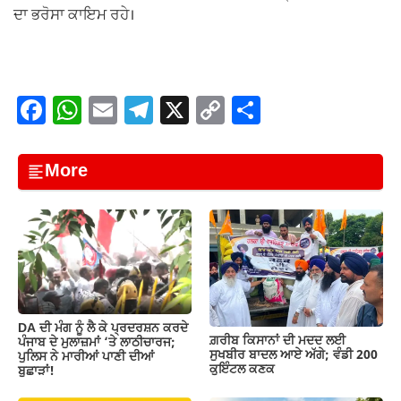
ਦਾ ਭਰੋਸਾ ਕਾਇਮ ਰਹੇ।
F
W
E
T
X
C
S
a
h
m
el
o
h
c
at
ail
e
p
ar
More
e
s
gr
y
e
b
A
a
Li
o
p
m
n
o
p
k
k
DA ਦੀ ਮੰਗ ਨੂੰ ਲੈ ਕੇ ਪ੍ਰਦਰਸ਼ਨ ਕਰਦੇ
ਗ਼ਰੀਬ ਕਿਸਾਨਾਂ ਦੀ ਮਦਦ ਲਈ
ਪੰਜਾਬ ਦੇ ਮੁਲਾਜ਼ਮਾਂ ‘ਤੇ ਲਾਠੀਚਾਰਜ;
ਸੁਖਬੀਰ ਬਾਦਲ ਆਏ ਅੱਗੇ; ਵੰਡੀ 200
ਪੁਲਿਸ ਨੇ ਮਾਰੀਆਂ ਪਾਣੀ ਦੀਆਂ
ਕੁਇੰਟਲ ਕਣਕ
ਬੁਛਾੜਾਂ!