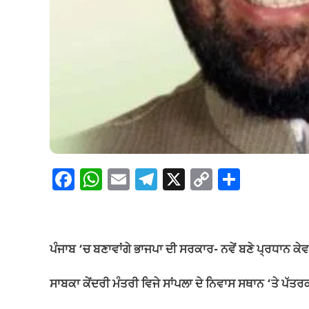
F
W
E
T
X
C
S
a
h
m
el
o
h
c
at
ail
e
p
ar
e
s
gr
y
e
ਪੰਜਾਬ ‘ਚ ਬਣਾਵਾਂਗੇ ਭਾਜਪਾ ਦੀ ਸਰਕਾਰ- ਨਵੇਂ ਬਣੇ ਪ੍ਰਧਾਨ ਕੇਵ
b
A
a
Li
o
p
m
n
ਸਾਬਕਾ ਕੇਂਦਰੀ ਮੰਤਰੀ ਵਿਜੇ ਸਾਂਪਲਾ ਦੇ ਨਿਵਾਸ ਸਥਾਨ ‘ਤੇ ਪੱਤਰ