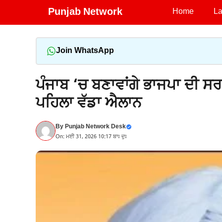
Skip
Punjab Network
Home
La
to
content
Join WhatsApp
ਪੰਜਾਬ ‘ਚ ਬਣਾਵਾਂਗੇ ਭਾਜਪਾ ਦੀ ਸਰਕ
ਪਹਿਲਾ ਵੱਡਾ ਐਲਾਨ
By
Punjab Network Desk
On: ਮਈ 31, 2026 10:17 ਬਾਃ ਦੁਃ