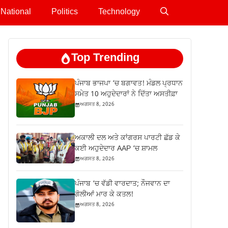
National
Politics
Technology
Top Trending
ਪੰਜਾਬ ਭਾਜਪਾ ‘ਚ ਬਗਾਵਤ! ਮੰਡਲ ਪ੍ਰਧਾਨ
ਸਮੇਤ 10 ਅਹੁਦੇਦਾਰਾਂ ਨੇ ਦਿੱਤਾ ਅਸਤੀਫ਼ਾ
ਅਗਸਤ 8, 2026
ਅਕਾਲੀ ਦਲ ਅਤੇ ਕਾਂਗਰਸ ਪਾਰਟੀ ਛੱਡ ਕੇ
ਕਈ ਅਹੁਦੇਦਾਰ AAP ‘ਚ ਸ਼ਾਮਲ
ਅਗਸਤ 8, 2026
ਪੰਜਾਬ ‘ਚ ਵੱਡੀ ਵਾਰਦਾਤ; ਨੌਜਵਾਨ ਦਾ
ਗੋਲੀਆਂ ਮਾਰ ਕੇ ਕਤਲ!
ਅਗਸਤ 8, 2026