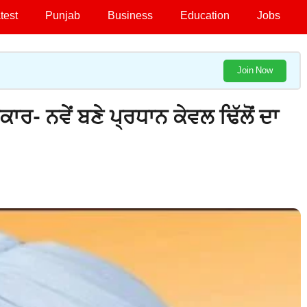
test
Punjab
Business
Education
Jobs
Join Now
ਾਰ- ਨਵੇਂ ਬਣੇ ਪ੍ਰਧਾਨ ਕੇਵਲ ਢਿੱਲੋਂ ਦਾ