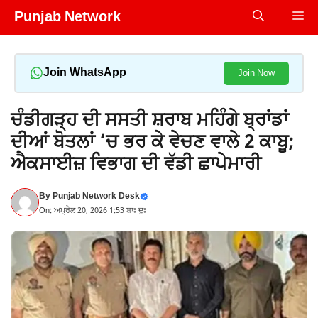
Skip
Punjab Network
Me
to
content
Join WhatsApp
Join Now
ਚੰਡੀਗੜ੍ਹ ਦੀ ਸਸਤੀ ਸ਼ਰਾਬ ਮਹਿੰਗੇ ਬ੍ਰਾਂਡਾਂ
ਦੀਆਂ ਬੋਤਲਾਂ ‘ਚ ਭਰ ਕੇ ਵੇਚਣ ਵਾਲੇ 2 ਕਾਬੂ;
ਐਕਸਾਈਜ਼ ਵਿਭਾਗ ਦੀ ਵੱਡੀ ਛਾਪੇਮਾਰੀ
By
Punjab Network Desk
On: ਅਪ੍ਰੈਲ 20, 2026 1:53 ਬਾਃ ਦੁਃ