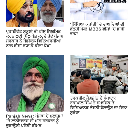
‘ਸਿੱਖਿਆ ਕ੍ਰਾਂਤੀ’ ਦੇ ਦਾਅਵਿਆਂ ਦੀ
ਖੁੱਲ੍ਹੀ ਪੋਲ! MBBS ਫੀਸਾਂ ‘ਚ ਭਾਰੀ
ਪ੍ਰਾਈਵੇਟ ਸਕੂਲਾਂ ਦੀ ਫੀਸ ਨਿਯਮਿਤ
ਵਾਧਾ
ਕਰਨ ਲਈ ਬਿੱਲ ਪੇਸ਼ ਕਰਦੇ ਹੋਏ ਪੰਜਾਬ
ਸਰਕਾਰ ਨੇ ਮੈਡੀਕਲ ਵਿਦਿਆਰਥੀਆਂ
ਨਾਲ ਫ਼ੀਸਾਂ ਵਧਾ ਕੇ ਕੀਤਾ ਧੋਖਾ
ਤਰਕਸ਼ੀਲ ਮੈਗਜ਼ੀਨ ਦੇ ਸੰਪਾਦਕ
ਰਾਜਪਾਲ ਸਿੰਘ ਨੇ ਸਮਾਜਿਕ ਤੇ
ਵਿਗਿਆਨਕ ਰੋਸ਼ਨੀ ਫ਼ੈਲਾਉਣ ਦਾ ਦਿੱਤਾ
ਸੁਨੇਹਾ
Punjab News: ਪੰਜਾਬ ਦੇ ਮੁਲਾਜ਼ਮਾਂ
‘ਤੇ ਲਾਠੀਚਾਰਜ ਦੀ ਮਾਨ ਸਰਕਾਰ ਨੂੰ
ਚੁਕਾਉਣੀ ਪਵੇਗੀ ਕੀਮਤ