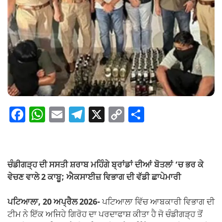
F
W
E
T
X
C
S
a
h
m
el
o
h
c
at
ail
e
p
ar
e
s
gr
y
e
ਚੰਡੀਗੜ੍ਹ ਦੀ ਸਸਤੀ ਸ਼ਰਾਬ ਮਹਿੰਗੇ ਬ੍ਰਾਂਡਾਂ ਦੀਆਂ ਬੋਤਲਾਂ ‘ਚ ਭਰ ਕੇ
b
A
a
Li
ਵੇਚਣ ਵਾਲੇ 2 ਕਾਬੂ; ਐਕਸਾਈਜ਼ ਵਿਭਾਗ ਦੀ ਵੱਡੀ ਛਾਪੇਮਾਰੀ
o
p
m
n
ਪਟਿਆਲਾ, 20 ਅਪ੍ਰੈਲ 2026-
ਪਟਿਆਲਾ ਵਿੱਚ ਆਬਕਾਰੀ ਵਿਭਾਗ ਦੀ
o
p
k
ਟੀਮ ਨੇ ਇੱਕ ਅਜਿਹੇ ਗਿਰੋਹ ਦਾ ਪਰਦਾਫਾਸ਼ ਕੀਤਾ ਹੈ ਜੋ ਚੰਡੀਗੜ੍ਹ ਤੋਂ