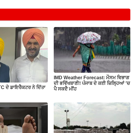
IMD Weather Forecast: ਮੌਸਮ ਵਿਭਾਗ
ਦੀ ਭਵਿੱਖਬਾਣੀ! ਪੰਜਾਬ ਦੇ ਕਈ ਜ਼ਿਲ੍ਹਿਆਂ ‘ਚ
C ਦੇ ਡਾਇਰੈਕਟਰ ਨੇ ਦਿੱਤਾ
ਪੈ ਸਕਦੈ ਮੀਂਹ