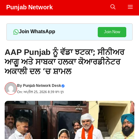
Skip
Punjab Network
Me
to
content
Join WhatsApp
Join Now
AAP Punjab ਨੂੰ ਵੱਡਾ ਝਟਕਾ; ਸੀਨੀਅਰ
ਆਗੂ ਅਤੇ ਸਾਬਕਾ ਹਲਕਾ ਕੋਆਰਡੀਨੇਟਰ
ਅਕਾਲੀ ਦਲ ‘ਚ ਸ਼ਾਮਲ
By
Punjab Network Desk
On: ਅਪ੍ਰੈਲ 25, 2026 8:39 ਬਾਃ ਦੁਃ