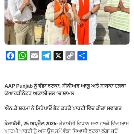
F
W
E
T
X
C
S
a
h
m
el
o
h
c
at
ail
e
p
ar
e
s
gr
y
e
AAP Punjab ਨੂੰ ਵੱਡਾ ਝਟਕਾ; ਸੀਨੀਅਰ ਆਗੂ ਅਤੇ ਸਾਬਕਾ ਹਲਕਾ
b
A
a
Li
ਕੋਆਰਡੀਨੇਟਰ ਅਕਾਲੀ ਦਲ ‘ਚ ਸ਼ਾਮਲ
o
p
m
n
ਐੱਨ.ਕੇ ਸ਼ਰਮਾ ਨੇ ਸਿਰੋਪਾਓ ਭੇਟ ਕਰਕੇ ਪਾਰਟੀ ਵਿੱਚ ਕੀਤਾ ਸਵਾਗਤ
o
p
k
k
ਡੇਰਾਬੱਸੀ, 25 ਅਪ੍ਰੈਲ 2026-
ਡੇਰਾਬੱਸੀ ਵਿਧਾਨ ਸਭਾ ਹਲਕੇ ਵਿੱਚ ਆਮ
ਆਦਮੀ ਪਾਰਟੀ ਨੂੰ ਅੱਜ ਉਸ ਸਮੇਂ ਵੱਡਾ ਸਿਆਸੀ ਝਟਕਾ ਲੱਗਾ ਜਦੋਂ