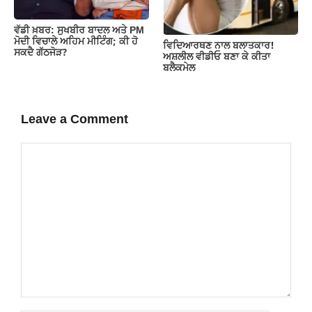
ਵੱਡੀ ਖ਼ਬਰ: ਸੁਖਬੀਰ ਬਾਦਲ ਅਤੇ PM
ਮੋਦੀ ਵਿਚਾਲੇ ਅਹਿਮ ਮੀਟਿੰਗ; ਕੀ ਹੋ
ਵਿਦਿਆਰਥਣ ਨਾਲ ਬਲਾਤਕਾਰ!
ਸਕਦੈ ਗੱਠਜੋੜ?
ਅਸ਼ਲੀਲ ਵੀਡੀਓ ਬਣਾ ਕੇ ਕੀਤਾ
ਬਲੈਕਮੇਲ
Leave a Comment
Comment