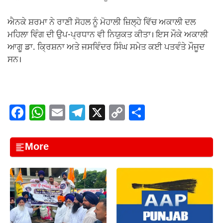
ਐਨਕੇ ਸ਼ਰਮਾ ਨੇ ਰਾਣੀ ਸੋਹਲ ਨੂੰ ਮੋਹਾਲੀ ਜ਼ਿਲ੍ਹੇ ਵਿੱਚ ਅਕਾਲੀ ਦਲ
ਮਹਿਲਾ ਵਿੰਗ ਦੀ ਉਪ-ਪ੍ਰਧਾਨ ਵੀ ਨਿਯੁਕਤ ਕੀਤਾ। ਇਸ ਮੌਕੇ ਅਕਾਲੀ
ਆਗੂ ਡਾ. ਕ੍ਰਿਸ਼ਨਾ ਅਤੇ ਜਸਵਿੰਦਰ ਸਿੰਘ ਸਮੇਤ ਕਈ ਪਤਵੰਤੇ ਮੌਜੂਦ
ਸਨ।
F
W
E
T
X
C
S
a
h
m
el
o
h
c
at
ail
e
p
ar
More
e
s
gr
y
e
b
A
a
Li
o
p
m
n
o
p
k