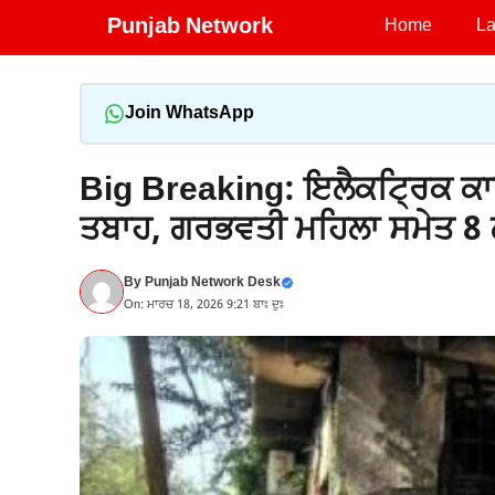
Skip
Punjab Network
Home
La
to
content
Join WhatsApp
Big Breaking: ਇਲੈਕਟ੍ਰਿਕ ਕਾ
ਤਬਾਹ, ਗਰਭਵਤੀ ਮਹਿਲਾ ਸਮੇਤ 8 ਲੋ
By
Punjab Network Desk
On: ਮਾਰਚ 18, 2026 9:21 ਬਾਃ ਦੁਃ