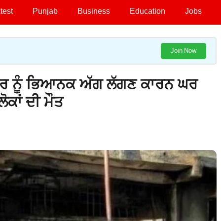
test
Punjab
Business
Education
Jobs
Join Now
ਰ ਨੂੰ ਭਿਆਨਕ ਅੱਗ ਲੱਗਣ ਕਾਰਨ ਘਰ
ਕਾਂ ਦੀ ਮੌਤ