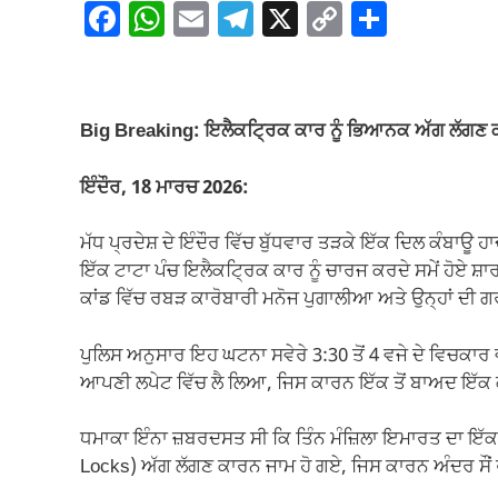
F
W
E
T
X
C
S
a
h
m
el
o
h
c
at
ail
e
p
ar
e
s
gr
y
e
Big Breaking: ਇਲੈਕਟ੍ਰਿਕ ਕਾਰ ਨੂੰ ਭਿਆਨਕ ਅੱਗ ਲੱਗਣ ਕ
b
A
a
Li
o
p
m
n
ਇੰਦੌਰ, 18 ਮਾਰਚ 2026:
o
p
k
ਮੱਧ ਪ੍ਰਦੇਸ਼ ਦੇ ਇੰਦੌਰ ਵਿੱਚ ਬੁੱਧਵਾਰ ਤੜਕੇ ਇੱਕ ਦਿਲ ਕੰਬਾਊ 
k
ਇੱਕ ਟਾਟਾ ਪੰਚ ਇਲੈਕਟ੍ਰਿਕ ਕਾਰ ਨੂੰ ਚਾਰਜ ਕਰਦੇ ਸਮੇਂ ਹੋਏ ਸ
ਕਾਂਡ ਵਿੱਚ ਰਬੜ ਕਾਰੋਬਾਰੀ ਮਨੋਜ ਪੁਗਾਲੀਆ ਅਤੇ ਉਨ੍ਹਾਂ ਦੀ ਗਰ
ਪੁਲਿਸ ਅਨੁਸਾਰ ਇਹ ਘਟਨਾ ਸਵੇਰੇ 3:30 ਤੋਂ 4 ਵਜੇ ਦੇ ਵਿਚਕਾਰ ਵਾਪ
ਆਪਣੀ ਲਪੇਟ ਵਿੱਚ ਲੈ ਲਿਆ, ਜਿਸ ਕਾਰਨ ਇੱਕ ਤੋਂ ਬਾਅਦ ਇੱਕ
ਧਮਾਕਾ ਇੰਨਾ ਜ਼ਬਰਦਸਤ ਸੀ ਕਿ ਤਿੰਨ ਮੰਜ਼ਿਲਾ ਇਮਾਰਤ ਦਾ ਇੱਕ 
Locks) ਅੱਗ ਲੱਗਣ ਕਾਰਨ ਜਾਮ ਹੋ ਗਏ, ਜਿਸ ਕਾਰਨ ਅੰਦਰ ਸੌਂ 