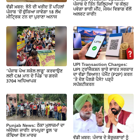
k
p
m
k
ਪੰਜਾਬ ਦੇ ਤਿੰਨ ਜ਼‍ਿਲ੍ਹਿਆਂ ‘ਚ ਕੱਲ੍ਹ
ਵੱਡੀ ਖ਼ਬਰ: ਝੋਨੇ ਦੀ ਖਰੀਦ ਤੋਂ ਪਹਿਲਾਂ
ਪਵੇਗਾ ਭਾਰੀ ਮੀਂਹ, ਮੌਸਮ ਵਿਭਾਗ ਵੱਲੋਂ
ਪੰਜਾਬ ‘ਚੋਂ ਚੁੱਕਿਆ ਜਾਵੇਗਾ 18 ਲੱਖ
ਅਲਰਟ ਜਾਰੀ!
ਮੀਟ੍ਰਿਕ ਟਨ ਦਾ ਪੁਰਾਣਾ ਅਨਾਜ
UPI Transaction Charges:
UPI ਟ੍ਰਾਂਜੈਕਸ਼ਨ ਬਾਰੇ ਭਾਰਤ ਸਰਕਾਰ
‘ਪੰਜਾਬ ਪੇਅ ਸਕੇਲ ਲਾਗੂ’ ਕਰਵਾਉਣ
ਦਾ ਵੱਡਾ ਬਿਆਨ! ਪੇਮੈਂਟ (P2P) ਕਰਨ
ਲਈ CM ਮਾਨ ਦੇ ਪਿੰਡ ‘ਚ ਗਰਜੇ
‘ਤੇ ਦੇਣ ਪੈਣਗੇ ਪੈਸੇ? ਪੜ੍ਹੋ
3704 ਅਧਿਆਪਕ
ਸਪੱਸ਼ਟੀਕਰਨ
Punjab News: ਠੇਕਾ ਮੁਲਾਜ਼ਮਾਂ ਦਾ
ਅੰਦੋਲਨ ਜਾਰੀ! ਰਾਮਪੁਰਾ ਫੂਲ ‘ਚ
ਕੱਢਿਆ ਰੋਸ ਮਾਰਚ
ਵੱਡੀ ਖ਼ਬਰ: ਪੰਜਾਬ ਦੇ ਬੇਰੁਜ਼ਗਾਰਾਂ ਨੂੰ