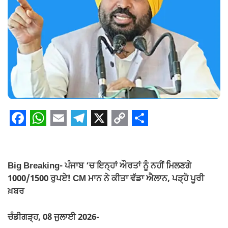
F
W
E
T
X
C
S
a
h
m
e
o
h
c
a
a
l
p
a
Big Breaking- ਪੰਜਾਬ ‘ਚ ਇਨ੍ਹਾਂ ਔਰਤਾਂ ਨੂੰ ਨਹੀਂ ਮਿਲਣਗੇ
e
t
i
e
y
r
1000/1500 ਰੁਪਏ! CM ਮਾਨ ਨੇ ਕੀਤਾ ਵੱਡਾ ਐਲਾਨ, ਪੜ੍ਹੋ ਪੂਰੀ
ਖ਼ਬਰ
b
s
l
g
L
e
o
A
r
i
ਚੰਡੀਗੜ੍ਹ, 08 ਜੁਲਾਈ 2026-