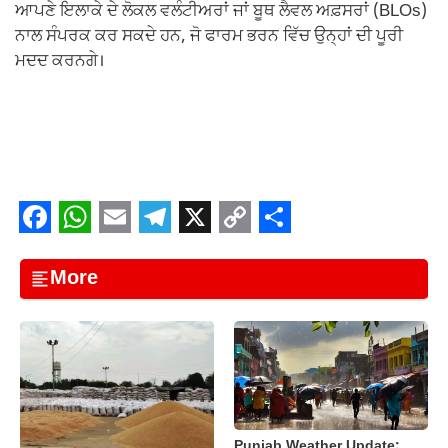
ਆਪਣੇ ਇਲਾਕੇ ਦੇ ਲੋਕਲ ਵਲੰਟੀਅਰਾਂ ਜਾਂ ਬੂਥ ਲੈਵਲ ਅਫ਼ਸਰਾਂ (BLOs)
ਨਾਲ ਸੰਪਰਕ ਕਰ ਸਕਦੇ ਹਨ, ਜੋ ਫਾਰਮ ਭਰਨ ਵਿੱਚ ਉਨ੍ਹਾਂ ਦੀ ਪੂਰੀ
ਮਦਦ ਕਰਨਗੇ।
F
W
E
T
X
C
S
a
h
m
e
o
h
More
c
a
a
l
p
a
e
t
i
e
y
r
b
s
l
g
L
e
o
A
r
i
o
p
a
n
Punjab Weather Update: