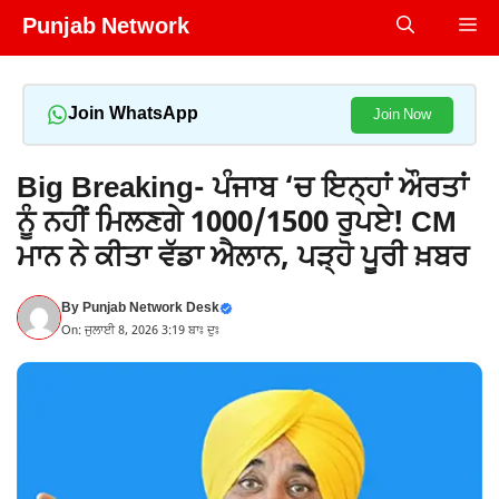
Skip
Punjab Network
Me
to
content
Join WhatsApp
Join Now
Big Breaking- ਪੰਜਾਬ ‘ਚ ਇਨ੍ਹਾਂ ਔਰਤਾਂ
ਨੂੰ ਨਹੀਂ ਮਿਲਣਗੇ 1000/1500 ਰੁਪਏ! CM
ਮਾਨ ਨੇ ਕੀਤਾ ਵੱਡਾ ਐਲਾਨ, ਪੜ੍ਹੋ ਪੂਰੀ ਖ਼ਬਰ
By
Punjab Network Desk
On: ਜੁਲਾਈ 8, 2026 3:19 ਬਾਃ ਦੁਃ