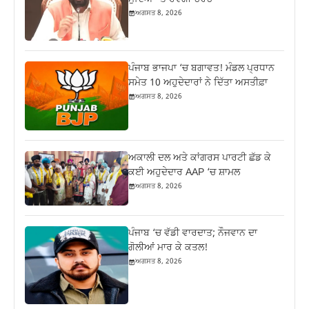
ਅਗਸਤ 8, 2026
ਪੰਜਾਬ ਭਾਜਪਾ ‘ਚ ਬਗਾਵਤ! ਮੰਡਲ ਪ੍ਰਧਾਨ
ਸਮੇਤ 10 ਅਹੁਦੇਦਾਰਾਂ ਨੇ ਦਿੱਤਾ ਅਸਤੀਫ਼ਾ
ਅਗਸਤ 8, 2026
ਅਕਾਲੀ ਦਲ ਅਤੇ ਕਾਂਗਰਸ ਪਾਰਟੀ ਛੱਡ ਕੇ
ਕਈ ਅਹੁਦੇਦਾਰ AAP ‘ਚ ਸ਼ਾਮਲ
ਅਗਸਤ 8, 2026
ਪੰਜਾਬ ‘ਚ ਵੱਡੀ ਵਾਰਦਾਤ; ਨੌਜਵਾਨ ਦਾ
ਗੋਲੀਆਂ ਮਾਰ ਕੇ ਕਤਲ!
ਅਗਸਤ 8, 2026