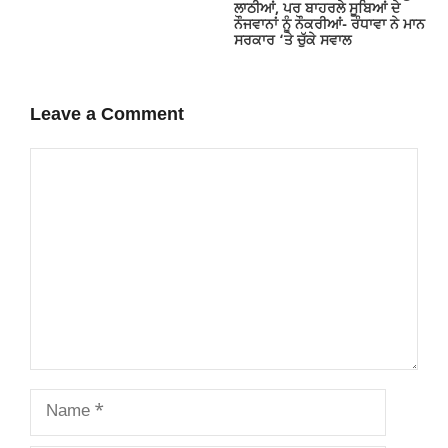
ਲਾਠੀਆਂ, ਪਰ ਬਾਹਰਲੇ ਸੂਬਿਆਂ ਦੇ
ਨੌਜਵਾਨਾਂ ਨੂੰ ਨੌਕਰੀਆਂ- ਰੰਧਾਵਾ ਨੇ ਮਾਨ
ਸਰਕਾਰ ‘ਤੇ ਚੁੱਕੇ ਸਵਾਲ
Leave a Comment
Comment
Name