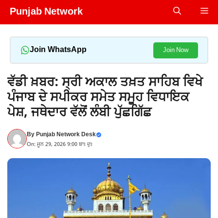
Skip
Punjab Network
Me
to
content
Join WhatsApp
Join Now
ਵੱਡੀ ਖ਼ਬਰ: ਸ੍ਰੀ ਅਕਾਲ ਤਖ਼ਤ ਸਾਹਿਬ ਵਿਖੇ
ਪੰਜਾਬ ਦੇ ਸਪੀਕਰ ਸਮੇਤ ਸਮੂਹ ਵਿਧਾਇਕ
ਪੇਸ਼, ਜਥੇਦਾਰ ਵੱਲੋਂ ਲੰਬੀ ਪੁੱਛਗਿੱਛ
By
Punjab Network Desk
On: ਜੂਨ 29, 2026 9:00 ਬਾਃ ਦੁਃ