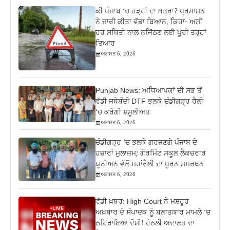
ਕੀ ਪੰਜਾਬ ‘ਚ ਹੜ੍ਹਾਂ ਦਾ ਖ਼ਤਰਾ? ਪ੍ਰਸਾਸ਼ਨ
ਨੇ ਜਾਰੀ ਕੀਤਾ ਵੱਡਾ ਬਿਆਨ, ਕਿਹਾ- ਅਸੀਂ
ਹਰ ਸਥਿਤੀ ਨਾਲ ਨਜਿੱਠਣ ਲਈ ਪੂਰੀ ਤਰ੍ਹਾਂ
ਤਿਆਰ
ਅਗਸਤ 6, 2026
Punjab News: ਅਧਿਆਪਕਾਂ ਦੀ ਸਭ ਤੋਂ
ਵੱਡੀ ਜਥੇਬੰਦੀ DTF ਭਲਕੇ ਚੰਡੀਗੜ੍ਹ ਰੈਲੀ
‘ਚ ਕਰੇਗੀ ਸ਼ਮੂਲੀਅਤ
ਅਗਸਤ 6, 2026
ਚੰਡੀਗੜ੍ਹ ‘ਚ ਭਲਕੇ ਗਰਜਣਗੇ ਪੰਜਾਬ ਦੇ
ਹਜ਼ਾਰਾਂ ਮੁਲਾਜ਼ਮ; ਗੌਰਮਿੰਟ ਸਕੂਲ ਲੈਕਚਰਾਰ
ਯੂਨੀਅਨ ਵੱਲੋਂ ਮਹਾਂਰੈਲੀ ਦਾ ਪੂਰਨ ਸਮਰਥਨ
ਅਗਸਤ 6, 2026
ਵੱਡੀ ਖ਼ਬਰ: High Court ਨੇ ਮਸ਼ਹੂਰ
ਅਖ਼ਬਾਰ ਦੇ ਸੰਪਾਦਕ ਨੂੰ ਬਲਾਤਕਾਰ ਮਾਮਲੇ ‘ਚ
ਠਹਿਰਾਇਆ ਦੋਸ਼ੀ! ਹੇਠਲੀ ਅਦਾਲਤ ਦਾ