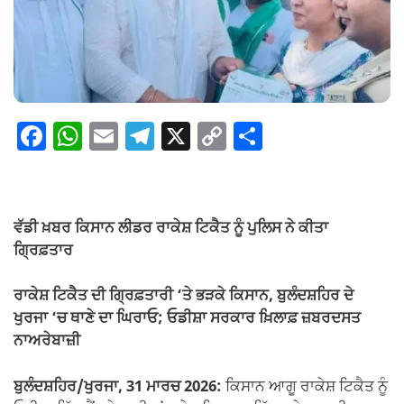
F
W
E
T
X
C
S
a
h
m
el
o
h
c
at
ail
e
p
ar
e
s
gr
y
e
ਵੱਡੀ ਖ਼ਬਰ ਕਿਸਾਨ ਲੀਡਰ ਰਾਕੇਸ਼ ਟਿਕੈਤ ਨੂੰ ਪੁਲਿਸ ਨੇ ਕੀਤਾ
b
A
a
Li
ਗ੍ਰਿਫ਼ਤਾਰ
o
p
m
n
ਰਾਕੇਸ਼ ਟਿਕੈਤ ਦੀ ਗ੍ਰਿਫ਼ਤਾਰੀ ‘ਤੇ ਭੜਕੇ ਕਿਸਾਨ, ਬੁਲੰਦਸ਼ਹਿਰ ਦੇ
o
p
k
ਖੁਰਜਾ ‘ਚ ਥਾਣੇ ਦਾ ਘਿਰਾਓ; ਓਡੀਸ਼ਾ ਸਰਕਾਰ ਖ਼ਿਲਾਫ਼ ਜ਼ਬਰਦਸਤ
k
ਨਾਅਰੇਬਾਜ਼ੀ
ਬੁਲੰਦਸ਼ਹਿਰ/ਖੁਰਜਾ, 31 ਮਾਰਚ 2026:
ਕਿਸਾਨ ਆਗੂ ਰਾਕੇਸ਼ ਟਿਕੈਤ ਨੂੰ