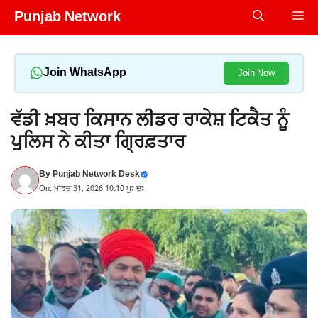
Skip
Punjab Network
Me
to
content
Join WhatsApp
Join Now
ਵੱਡੀ ਖ਼ਬਰ ਕਿਸਾਨ ਲੀਡਰ ਰਾਕੇਸ਼ ਟਿਕੈਤ ਨੂੰ
ਪੁਲਿਸ ਨੇ ਕੀਤਾ ਗ੍ਰਿਫ਼ਤਾਰ
By
Punjab Network Desk
On: ਮਾਰਚ 31, 2026 10:10 ਪੂਃ ਦੁਃ