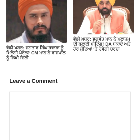
ਵੱਡੀ ਖ਼ਬਰ: ਭਗਵੰਤ ਮਾਨ ਨੇ ਮੁਲਾਜ਼ਮ
ਦੀ ਬੁਲਾਈ ਮੀਟਿੰਗ! DA ਬਕਾਏ ਅਤੇ
ਵੱਡੀ ਖ਼ਬਰ: ਜਗਤਾਰ ਸਿੰਘ ਹਵਾਰਾ ਨੂੰ
ਹੋਰ ਮੁੱਦਿਆਂ ‘ਤੇ ਹੋਵੇਗੀ ਚਰਚਾ
ਮਿਲੇਗੀ ਪੈਰੋਲ? CM ਮਾਨ ਨੇ ਰਾਜਪਾਲ
ਨੂੰ ਲਿਖੀ ਚਿੱਠੀ
Leave a Comment
Comment