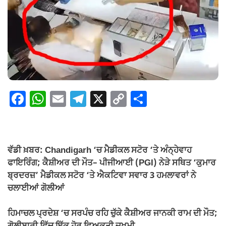
F
W
E
T
X
C
S
a
h
m
el
o
h
c
at
ail
e
p
ar
e
s
gr
y
e
ਵੱਡੀ ਖ਼ਬਰ: Chandigarh ‘ਚ ਮੈਡੀਕਲ ਸਟੋਰ ‘ਤੇ ਅੰਨ੍ਹੇਵਾਹ
b
A
a
Li
ਫਾਇਰਿੰਗ; ਕੈਸ਼ੀਅਰ ਦੀ ਮੌਤ–
ਪੀਜੀਆਈ (PGI) ਨੇੜੇ ਸਥਿਤ ‘ਕੁਮਾਰ
o
p
m
n
ਬ੍ਰਦਰਜ਼’ ਮੈਡੀਕਲ ਸਟੋਰ ‘ਤੇ ਐਕਟਿਵਾ ਸਵਾਰ 3 ਹਮਲਾਵਰਾਂ ਨੇ
ਚਲਾਈਆਂ ਗੋਲੀਆਂ
o
p
k
k
ਹਿਮਾਚਲ ਪ੍ਰਦੇਸ਼ ‘ਚ ਸਰਪੰਚ ਰਹਿ ਚੁੱਕੇ ਕੈਸ਼ੀਅਰ ਜਾਨਕੀ ਰਾਮ ਦੀ ਮੌਤ;