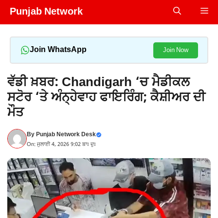
Skip
Punjab Network
Me
to
content
Join WhatsApp
Join Now
ਵੱਡੀ ਖ਼ਬਰ: Chandigarh ‘ਚ ਮੈਡੀਕਲ
ਸਟੋਰ ‘ਤੇ ਅੰਨ੍ਹੇਵਾਹ ਫਾਇਰਿੰਗ; ਕੈਸ਼ੀਅਰ ਦੀ
ਮੌਤ
By
Punjab Network Desk
On: ਜੁਲਾਈ 4, 2026 9:02 ਬਾਃ ਦੁਃ