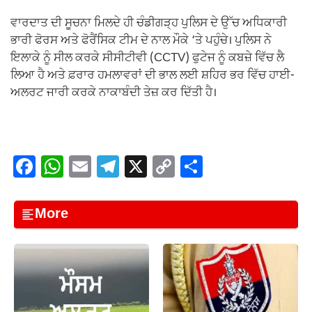
ਵਾਰਦਾਤ ਦੀ ਸੂਚਨਾ ਮਿਲਦੇ ਹੀ ਚੰਡੀਗੜ੍ਹ ਪੁਲਿਸ ਦੇ ਉੱਚ ਅਧਿਕਾਰੀ
ਭਾਰੀ ਫੋਰਸ ਅਤੇ ਫੋਰੈਂਸਿਕ ਟੀਮ ਦੇ ਨਾਲ ਮੌਕੇ ‘ਤੇ ਪਹੁੰਚੇ। ਪੁਲਿਸ ਨੇ
ਇਲਾਕੇ ਨੂੰ ਸੀਲ ਕਰਕੇ ਸੀਸੀਟੀਵੀ (CCTV) ਫੁਟੇਜ ਨੂੰ ਕਬਜ਼ੇ ਵਿੱਚ ਲੈ
ਲਿਆ ਹੈ ਅਤੇ ਫ਼ਰਾਰ ਹਮਲਾਵਰਾਂ ਦੀ ਭਾਲ ਲਈ ਸ਼ਹਿਰ ਭਰ ਵਿੱਚ ਹਾਈ-
ਅਲਰਟ ਜਾਰੀ ਕਰਕੇ ਨਾਕਾਬੰਦੀ ਤੇਜ਼ ਕਰ ਦਿੱਤੀ ਹੈ।
F
W
E
T
X
C
S
a
h
m
el
o
h
c
at
ail
e
p
ar
More
e
s
gr
y
e
b
A
a
Li
o
p
m
n
o
p
k