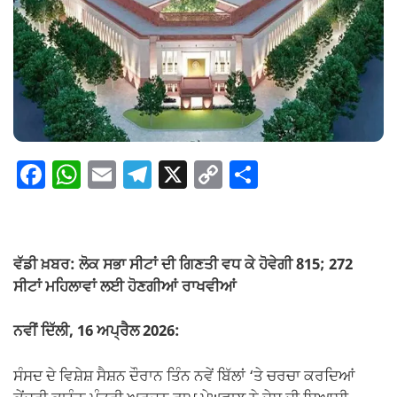
F
W
E
T
X
C
S
a
h
m
el
o
h
c
at
ail
e
p
ar
e
s
gr
y
e
ਵੱਡੀ ਖ਼ਬਰ: ਲੋਕ ਸਭਾ ਸੀਟਾਂ ਦੀ ਗਿਣਤੀ ਵਧ ਕੇ ਹੋਵੇਗੀ 815; 272
b
A
a
Li
ਸੀਟਾਂ ਮਹਿਲਾਵਾਂ ਲਈ ਹੋਣਗੀਆਂ ਰਾਖਵੀਆਂ
o
p
m
n
ਨਵੀਂ ਦਿੱਲੀ, 16 ਅਪ੍ਰੈਲ 2026:
o
p
k
k
ਸੰਸਦ ਦੇ ਵਿਸ਼ੇਸ਼ ਸੈਸ਼ਨ ਦੌਰਾਨ ਤਿੰਨ ਨਵੇਂ ਬਿੱਲਾਂ ‘ਤੇ ਚਰਚਾ ਕਰਦਿਆਂ