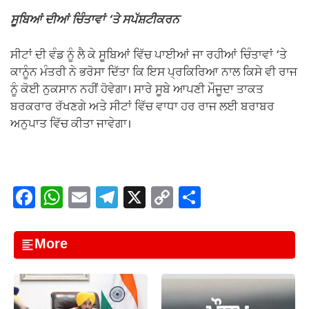
ਸੂਬਿਆਂ ਦੀਆਂ ਚਿੰਤਾਵਾਂ ‘ਤੇ ਸਪੱਸ਼ਟੀਕਰਨ
ਸੀਟਾਂ ਦੀ ਵੰਡ ਨੂੰ ਲੈ ਕੇ ਸੂਬਿਆਂ ਵਿੱਚ ਪਾਈਆਂ ਜਾ ਰਹੀਆਂ ਚਿੰਤਾਵਾਂ ‘ਤੇ
ਕਾਨੂੰਨ ਮੰਤਰੀ ਨੇ ਭਰੋਸਾ ਦਿੱਤਾ ਕਿ ਇਸ ਪ੍ਰਕਿਰਿਆ ਨਾਲ ਕਿਸੇ ਵੀ ਰਾਜ
ਨੂੰ ਕੋਈ ਨੁਕਸਾਨ ਨਹੀਂ ਹੋਵੇਗਾ। ਸਾਰੇ ਸੂਬੇ ਆਪਣੀ ਮੌਜੂਦਾ ਤਾਕਤ
ਬਰਕਰਾਰ ਰੱਖਣਗੇ ਅਤੇ ਸੀਟਾਂ ਵਿੱਚ ਵਾਧਾ ਹਰ ਰਾਜ ਲਈ ਬਰਾਬਰ
ਅਨੁਪਾਤ ਵਿੱਚ ਕੀਤਾ ਜਾਵੇਗਾ।
F
W
E
T
X
C
S
a
h
m
el
o
h
c
at
ail
e
p
ar
More
e
s
gr
y
e
b
A
a
Li
o
p
m
n