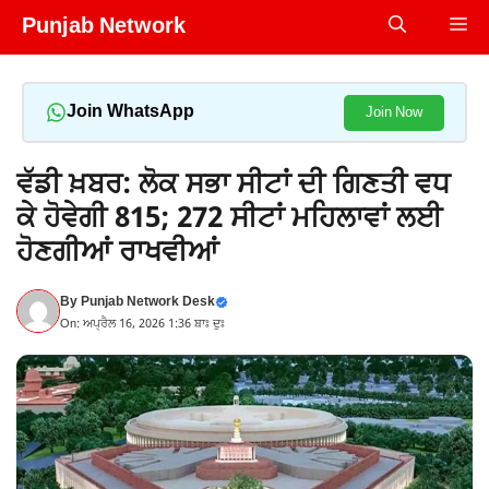
Skip
Punjab Network
Me
to
content
Join WhatsApp
Join Now
ਵੱਡੀ ਖ਼ਬਰ: ਲੋਕ ਸਭਾ ਸੀਟਾਂ ਦੀ ਗਿਣਤੀ ਵਧ
ਕੇ ਹੋਵੇਗੀ 815; 272 ਸੀਟਾਂ ਮਹਿਲਾਵਾਂ ਲਈ
ਹੋਣਗੀਆਂ ਰਾਖਵੀਆਂ
By
Punjab Network Desk
On: ਅਪ੍ਰੈਲ 16, 2026 1:36 ਬਾਃ ਦੁਃ