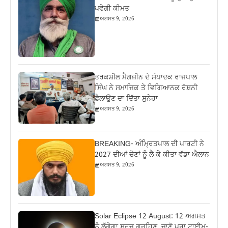
ਪਵੇਗੀ ਕੀਮਤ
ਅਗਸਤ 9, 2026
ਤਰਕਸ਼ੀਲ ਮੈਗਜ਼ੀਨ ਦੇ ਸੰਪਾਦਕ ਰਾਜਪਾਲ
ਸਿੰਘ ਨੇ ਸਮਾਜਿਕ ਤੇ ਵਿਗਿਆਨਕ ਰੋਸ਼ਨੀ
ਫ਼ੈਲਾਉਣ ਦਾ ਦਿੱਤਾ ਸੁਨੇਹਾ
ਅਗਸਤ 9, 2026
BREAKING- ਅੰਮ੍ਰਿਤਪਾਲ ਦੀ ਪਾਰਟੀ ਨੇ
2027 ਦੀਆਂ ਚੋਣਾਂ ਨੂੰ ਲੈ ਕੇ ਕੀਤਾ ਵੱਡਾ ਐਲਾਨ
ਅਗਸਤ 9, 2026
Solar Eclipse 12 August: 12 ਅਗਸਤ
ਨੂੰ ਲੱਗੇਗਾ ਸੂਰਜ ਗ੍ਰਹਿਣ, ਜਾਣੋ ਪੂਰਾ ਟਾਈਮ-