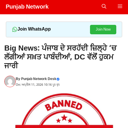
Skip
Punjab Network
Me
to
content
Join WhatsApp
Join Now
Big News: ਪੰਜਾਬ ਦੇ ਸਰਹੱਦੀ ਜ਼ਿਲ੍ਹੇ ‘ਚ
ਲੱਗੀਆਂ ਸਖ਼ਤ ਪਾਬੰਦੀਆਂ, DC ਵੱਲੋਂ ਹੁਕਮ
ਜਾਰੀ
By
Punjab Network Desk
On: ਅਪ੍ਰੈਲ 11, 2026 10:16 ਪੂਃ ਦੁਃ