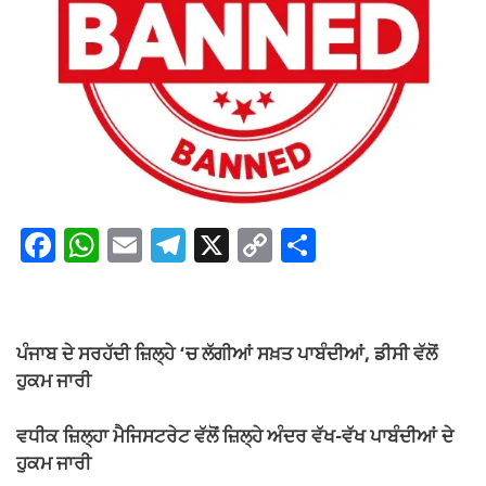
F
W
E
T
X
C
S
a
h
m
el
o
h
c
at
ail
e
p
ar
e
s
gr
y
e
ਪੰਜਾਬ ਦੇ ਸਰਹੱਦੀ ਜ਼ਿਲ੍ਹੇ ‘ਚ ਲੱਗੀਆਂ ਸਖ਼ਤ ਪਾਬੰਦੀਆਂ, ਡੀਸੀ ਵੱਲੋਂ
b
A
a
Li
ਹੁਕਮ ਜਾਰੀ
o
p
m
n
ਵਧੀਕ ਜ਼ਿਲ੍ਹਾ ਮੈਜਿਸਟਰੇਟ ਵੱਲੋਂ ਜ਼ਿਲ੍ਹੇ ਅੰਦਰ ਵੱਖ-ਵੱਖ ਪਾਬੰਦੀਆਂ ਦੇ
o
p
k
ਹੁਕਮ ਜਾਰੀ