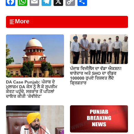
F
W
E
T
X
C
S
a
h
m
el
o
h
c
at
ail
e
p
ar
More
e
s
gr
y
e
b
A
a
Li
o
p
m
n
o
p
k
k
ਪੰਜਾਬ ਵਿਜੀਲੈਂਸ ਦਾ ਵੱਡਾ ਐਕਸ਼ਨ!
ਥਾਣੇਦਾਰ ਅਤੇ SHO ਦਾ ਰੀਡਰ
100000 ਰੁਪਏ ਰਿਸ਼ਵਤ ਲੈਂਦੇ
DA Case Punjab: ਪੰਜਾਬ ਦੇ
ਗ੍ਰਿਫ਼ਤਾਰ
ਮੁਲਾਜ਼ਮ DA ਕੇਸ ਨੂੰ ਲੈ ਕੇ ਸੁਪਰੀਮ
ਕੋਰਟ ਪਹੁੰਚੇ, ਸਰਕਾਰ ਤੋਂ ਪਹਿਲਾਂ
ਦਾਇਰ ਕੀਤੀ ‘ਕੇਵੀਏਟ’