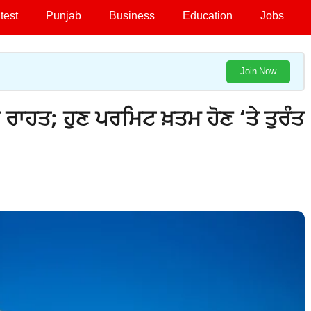
test
Punjab
Business
Education
Jobs
Join Now
ਾਹਤ; ਹੁਣ ਪਰਮਿਟ ਖ਼ਤਮ ਹੋਣ ‘ਤੇ ਤੁਰੰਤ