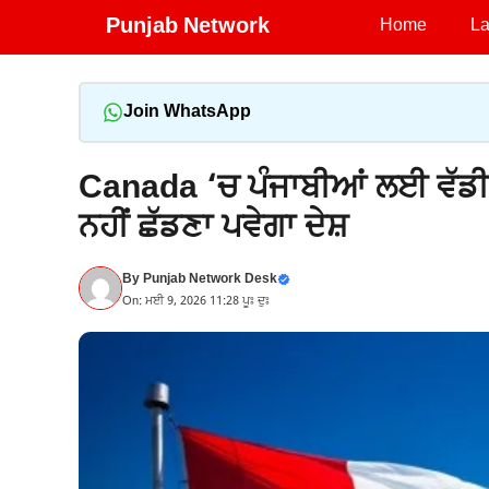
Skip
Punjab Network
Home
La
to
content
Join WhatsApp
Canada ‘ਚ ਪੰਜਾਬੀਆਂ ਲਈ ਵੱਡੀ ਰ
ਨਹੀਂ ਛੱਡਣਾ ਪਵੇਗਾ ਦੇਸ਼
By
Punjab Network Desk
On: ਮਈ 9, 2026 11:28 ਪੂਃ ਦੁਃ